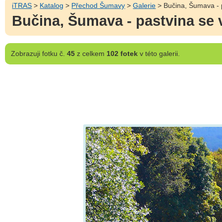
iTRAS
>
Katalog
>
Přechod Šumavy
>
Galerie
> Bučina, Šumava - p
Bučina, Šumava - pastvina se 
Zobrazuji
fotku č.
45
z celkem
102 fotek
v této galerii.