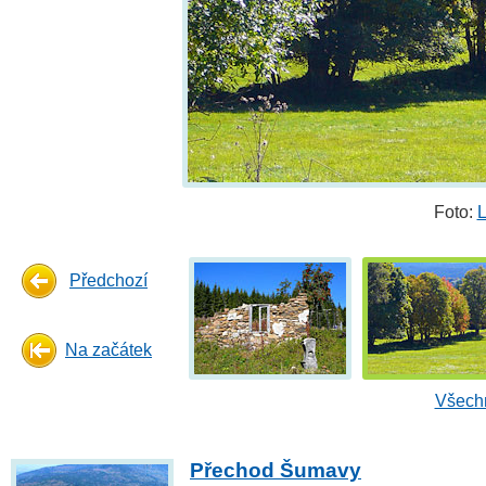
Foto:
L
Předchozí
Na začátek
Všechn
Přechod Šumavy