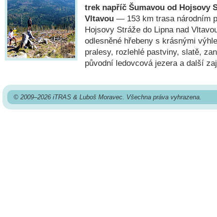
trek napříč Šumavou od Hojsovy S
Vltavou
— 153 km trasa národním 
Hojsovy Stráže do Lipna nad Vltavou
odlesněné hřebeny s krásnými výhl
pralesy, rozlehlé pastviny, slatě, za
původní ledovcová jezera a další za
© 2009–2026 iTRAS & Luboš Moravec. Všechna práva vyhrazena.