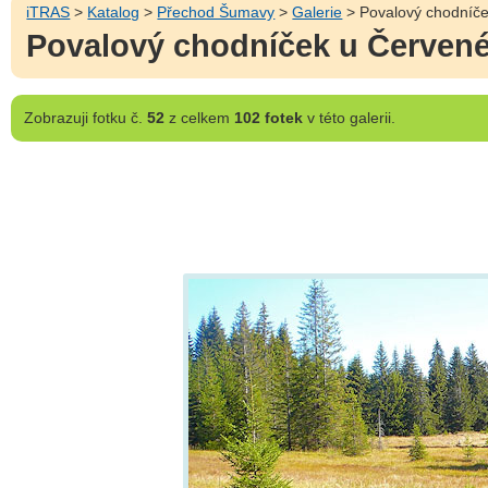
iTRAS
>
Katalog
>
Přechod Šumavy
>
Galerie
> Povalový chodníč
Povalový chodníček u Červen
Zobrazuji
fotku č.
52
z celkem
102 fotek
v této galerii.