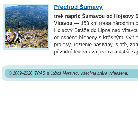
Přechod Šumavy
trek napříč Šumavou od Hojsovy S
Vltavou
— 153 km trasa národním 
Hojsovy Stráže do Lipna nad Vltavou
odlesněné hřebeny s krásnými výhl
pralesy, rozlehlé pastviny, slatě, za
původní ledovcová jezera a další za
© 2009–2026 iTRAS & Luboš Moravec. Všechna práva vyhrazena.