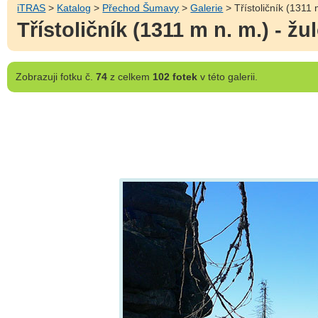
iTRAS
>
Katalog
>
Přechod Šumavy
>
Galerie
> Třístoličník (1311 
Třístoličník (1311 m n. m.) - ž
Zobrazuji
fotku č.
74
z celkem
102 fotek
v této galerii.