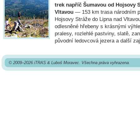
trek napříč Šumavou od Hojsovy S
Vltavou
— 153 km trasa národním 
Hojsovy Stráže do Lipna nad Vltavou
odlesněné hřebeny s krásnými výhl
pralesy, rozlehlé pastviny, slatě, za
původní ledovcová jezera a další za
© 2009–2026 iTRAS & Luboš Moravec. Všechna práva vyhrazena.