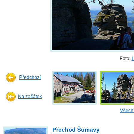
Foto:
L
Předchozí
Na začátek
Všechn
Přechod Šumavy