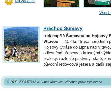
Na začátek
Všechn
Přechod Šumavy
trek napříč Šumavou od Hojsovy S
Vltavou
— 153 km trasa národním 
Hojsovy Stráže do Lipna nad Vltavou
odlesněné hřebeny s krásnými výhl
pralesy, rozlehlé pastviny, slatě, za
původní ledovcová jezera a další za
© 2009–2026 iTRAS & Luboš Moravec. Všechna práva vyhrazena.