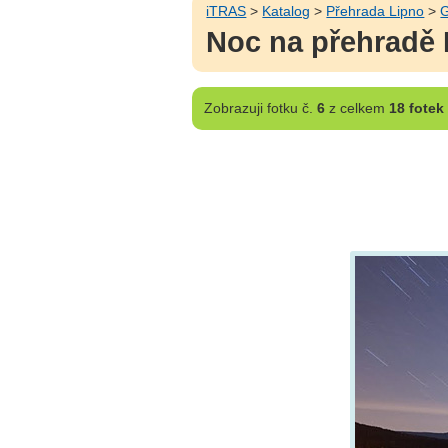
iTRAS
>
Katalog
>
Přehrada Lipno
>
G
Noc na přehradě
Zobrazuji
fotku č.
6
z celkem
18 fotek