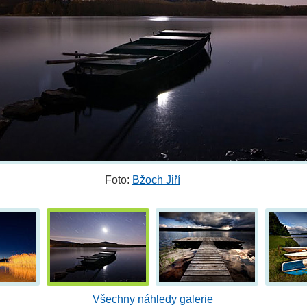
Foto:
Bžoch Jiří
Všechny náhledy galerie