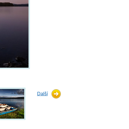
Další