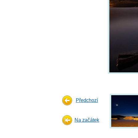
Předchozí
Na začátek