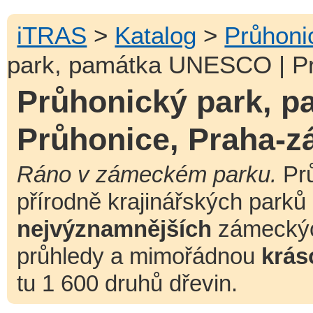
iTRAS
>
Katalog
>
Průhoni
park, památka UNESCO | Pr
Průhonický park, 
Průhonice, Praha-z
Ráno v zámeckém parku.
Prů
přírodně krajinářských parků
nejvýznamnějších
zámeckýc
průhledy a mimořádnou
krás
tu 1 600 druhů dřevin.