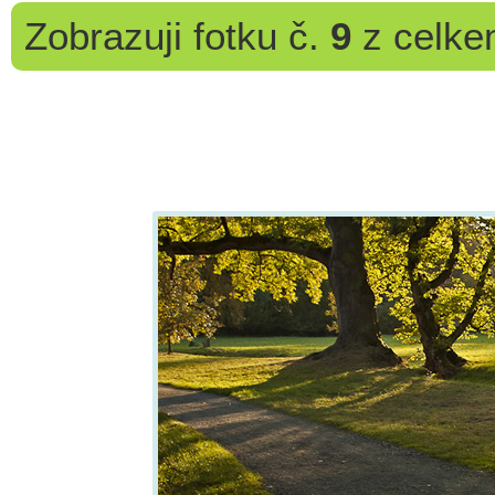
Zobrazuji
fotku č.
9
z celk