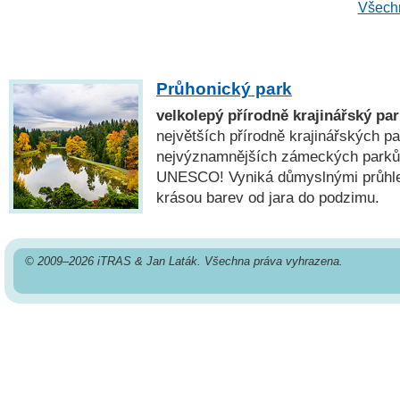
Všechn
Průhonický park
velkolepý přírodně krajinářský p
největších přírodně krajinářských p
nejvýznamnějších zámeckých parků
UNESCO! Vyniká důmyslnými průhl
krásou barev od jara do podzimu.
© 2009–2026 iTRAS & Jan Laták. Všechna práva vyhrazena.