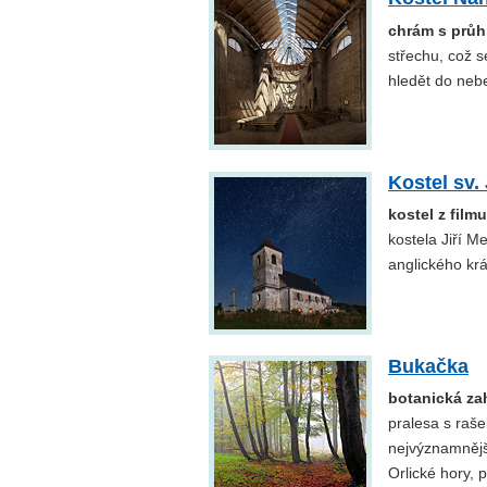
chrám s prů
střechu, což s
hledět do neb
Kostel sv
kostel z film
kostela Jiří M
anglického krá
Bukačka
botanická za
pralesa s raše
nejvýznamnějš
Orlické hory, 