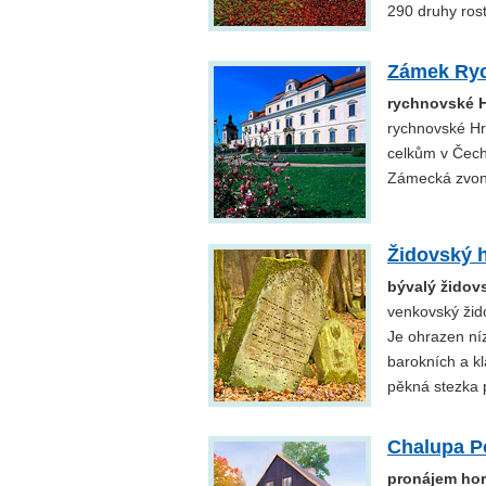
290 druhy rost
Zámek Ry
rychnovské 
rychnovské Hr
celkům v Čechá
Zámecká zvoni
Židovský h
bývalý židov
venkovský žido
Je ohrazen ní
barokních a kl
pěkná stezka 
Chalupa P
pronájem hor