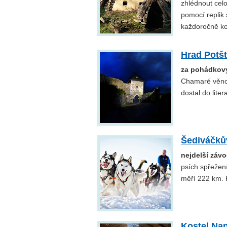
zhlédnout cel
pomocí replik
každoročně ko
Hrad Potšt
za pohádkov
Chamaré věnov
dostal do litera
Šediváčků
nejdelší záv
psích spřežení
měří 222 km. 
Kostel Na