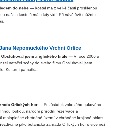
hledem do nebe
— Kostel má z velké části prosklenou
e u našich kostelů málo kdy vidí. Při návštěvě můžete
es.
. Jana Nepomuckého Vrchní Orlice
u Obsluhoval jsem anglického krále
— V roce 2006 u
enzel natáčel scény do svého filmu Obsluhoval jsem
le. Kulturní památka.
hrada Orlických hor
— Pozůstatek zakrslého bukového
linnou loukou, národní přírodní rezervace a
í maloplošné chráněné území v chráněné krajinné oblasti
přezdívané jako botanická zahrada Orlických hor s více než