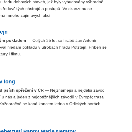
ou řadu dobových staveb, jež byly vybudovány výhradně
 středověkých nástrojů a postupů. Ve skanzenu se
ná mnoho zajímavých akcí.
ejn
ým pokladem
— Celých 35 let se hrabě Jan Antonín
al hledání pokladu v útrobách hradu Potštejn. Příběh se
tury i filmu.
v long
od psích spřežení v ČR
— Nejznámější a nejdelší závod
 u nás a jeden z nejobtížnějších závodů v Evropě; trasa
Každoročně se koná koncem ledna v Orlických horách.
nebevzetí Panny Marie Neratov