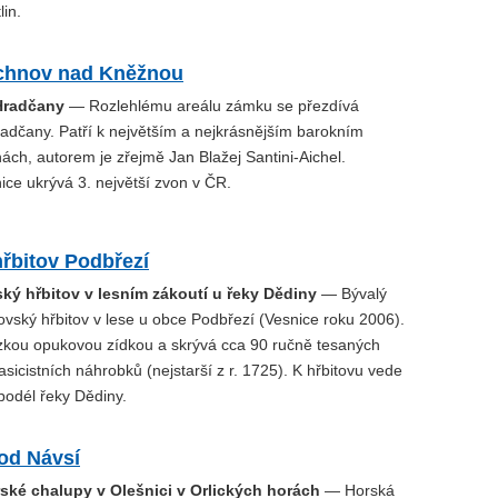
lin.
chnov nad Kněžnou
Hradčany
— Rozlehlému areálu zámku se přezdívá
adčany. Patří k největším a nejkrásnějším barokním
ch, autorem je zřejmě Jan Blažej Santini-Aichel.
ce ukrývá 3. největší zvon v ČR.
řbitov Podbřezí
ský hřbitov v lesním zákoutí u řeky Dědiny
— Bývalý
vský hřbitov v lese u obce Podbřezí (Vesnice roku 2006).
zkou opukovou zídkou a skrývá cca 90 ručně tesaných
asicistních náhrobků (nejstarší z r. 1725). K hřbitovu vede
podél řeky Dědiny.
od Návsí
ské chalupy v Olešnici v Orlických horách
— Horská