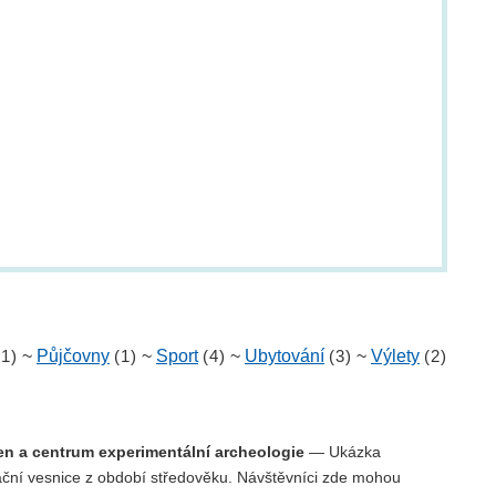
(1)
~
Půjčovny
(1)
~
Sport
(4)
~
Ubytování
(3)
~
Výlety
(2)
n a centrum experimentální archeologie
— Ukázka
ační vesnice z období středověku. Návštěvníci zde mohou