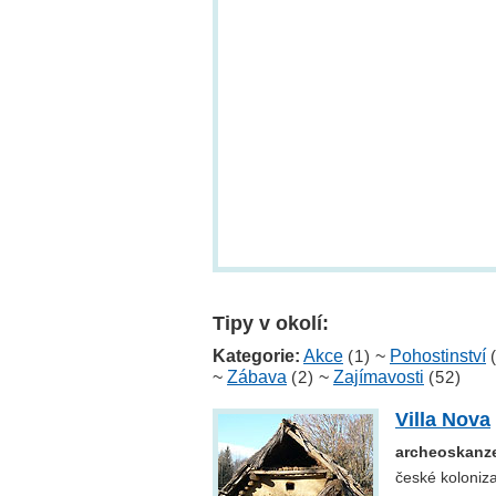
Tipy v okolí:
Kategorie:
Akce
(1)
~
Pohostinství
~
Zábava
(2)
~
Zajímavosti
(52)
Villa Nova
archeoskanze
české koloniz