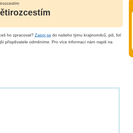
irozcestím
ětirozcestím
hceš ho zpracovat?
Zapoj se
do našeho týmu krajinomilců, piš, foť
jší přispěvatele odměníme. Pro více informací nám napiš na