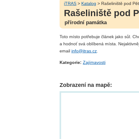
iTRAS
>
Katalog
> Rašeliniště pod Pět
Rašeliniště pod P
přírodní památka
Toto místo potřebuje článek jako sůl. C
a hodnoť svá oblíbená místa. Nejaktivně
email
info@itras.cz
.
Kategorie:
Zajímavosti
Zobrazení na mapě: