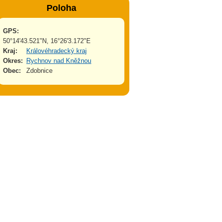
Poloha
GPS:
50°14'43.521"N, 16°26'3.172"E
Kraj:
Královéhradecký kraj
Okres:
Rychnov nad Kněžnou
Obec:
Zdobnice