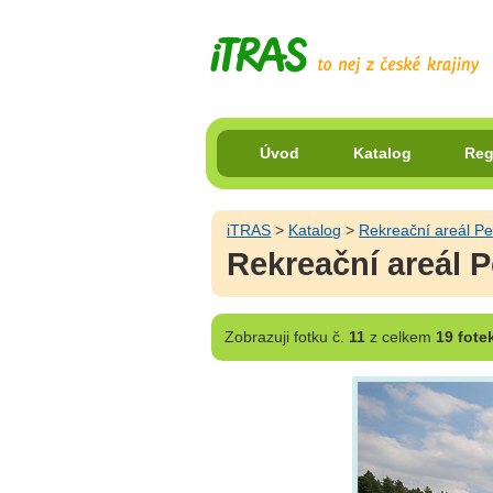
Úvod
Katalog
Reg
iTRAS
>
Katalog
>
Rekreační areál P
Rekreační areál P
Zobrazuji
fotku č.
11
z celkem
19 fote