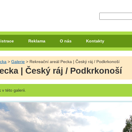
istrace
Reklama
O nás
Kontakty
ecka
>
Galerie
> Rekreační areál Pecka | Český ráj / Podkrkonoší
ecka | Český ráj / Podkrkonoší
k
v této galerii.