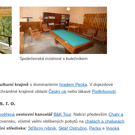
Společenská místnost s kulečníkem
lturní krajině
s dominantním
hradem Pecka
. V dojezdové
a chráněné krajinné oblasti
Český ráj
nebo lákavé
Podkrkonoší
.
 r. o.
ověřená
cestovní kancelář
B&K Tour
. Nabízí především
Chaty a
ovensku, včetně velmi oblíbených pobytů na
chatách a chalupách
ční střediska:
Stříbrný rybník
,
Sklář Ostružno
,
Pecka
a
Vysoká