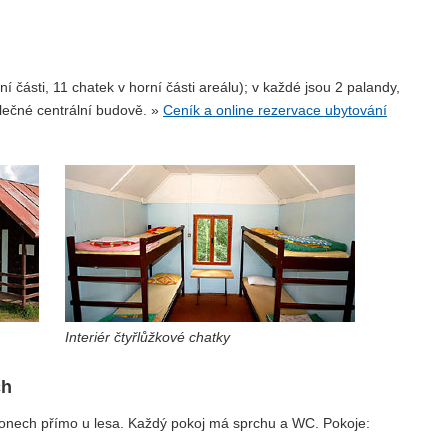
í části, 11 chatek v horní části areálu); v každé jsou 2 palandy,
lečné centrální budově. »
Ceník a online rezervace ubytování
Interiér čtyřlůžkové chatky
ch
lonech přímo u lesa. Každý pokoj má sprchu a WC. Pokoje: