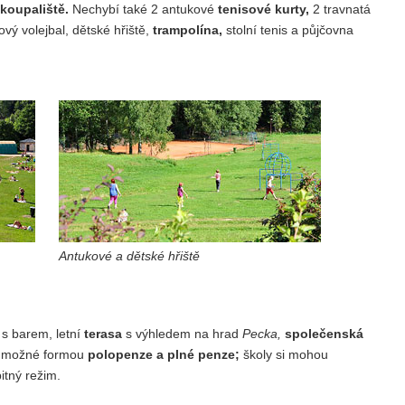
koupaliště.
Nechybí také 2 antukové
tenisové kurty,
2 travnatá
vý volejbal, dětské hřiště,
trampolína,
stolní tenis a půjčovna
Antukové a dětské hřiště
s barem, letní
terasa
s výhledem na hrad
Pecka,
společenská
je možné formou
polopenze a plné penze;
školy si mohou
itný režim.