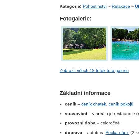
Kategorie:
Pohostinství
~
Relaxace
~
U
Fotogalerie:
Zobrazit všech 19 fotek této galerie
Základní informace
ceník
–
ceník chatek
,
ceník pokojů
stravování
– v areálu je restaurace (
provozní doba
– celoročně
doprava
– autobus:
Pecka-nám.
(2 k