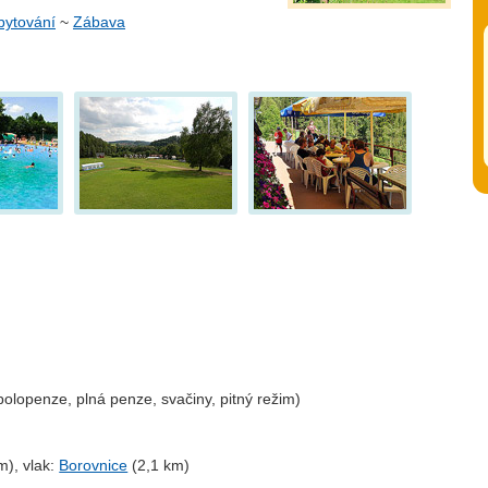
bytování
~
Zábava
polopenze, plná penze, svačiny, pitný režim)
m), vlak:
Borovnice
(2,1 km)