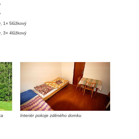
ý
ý
, 1× 5lůžkový
, 3× 4lůžkový
ka
Interiér pokoje zděného domku