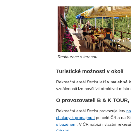
Restaurace s terasou
Turistické možnosti v okolí
Rekreační areál
Pecka
leží
v malebné ku
vzdálenosti lze navštívit atraktivní míst
O provozovateli B & K TOUR, s.
Rekreační areál
Pecka
provozuje lety
pr
chalupy k pronajmutí
po celé ČR a na Sl
s bazénem
. V ČR nabízí i vlastní
rekrea