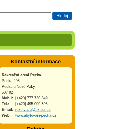
Kontaktní informace
Rekreační areál Pecka
Pecka 205
Pecka u Nové Paky
507 82
Mobil:
[+420] 777 736 349
Tel.:
[+420] 495 000 396
Email:
rezervace@bktour.cz
Web:
www.ubytovani-pecka.cz