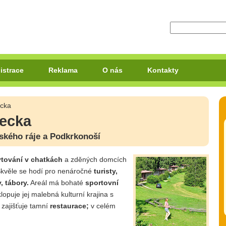
istrace
Reklama
O nás
Kontakty
ecka
Pecka
ského ráje a Podkrkonoší
ytování v chatkách
a zděných domcích
kvěle se hodí pro nenáročné
turisty,
, tábory.
Areál má bohaté
sportovní
lopuje jej malebná kulturní krajina s
zajišťuje tamní
restaurace;
v celém