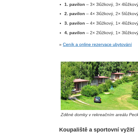
1. pavilon
– 3× 3lůžkový, 3× 4lůžkov
2. pavilon
– 4× 3lůžkový, 2× 5lůžkov
3. pavilon
– 4× 3lůžkový, 1× 4lůžkový
4. pavilon
– 2× 2lůžkový, 1× 3lůžkový
»
Ceník a online rezervace ubytování
Zděné domky v rekreačním areálu Pec
Koupaliště a sportovní vyžití