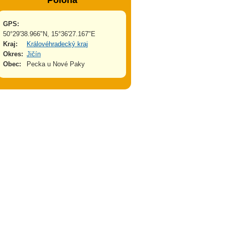
Poloha
GPS:
50°29'38.966"N, 15°36'27.167"E
Kraj:
Královéhradecký kraj
Okres:
Jičín
Obec:
Pecka u Nové Paky