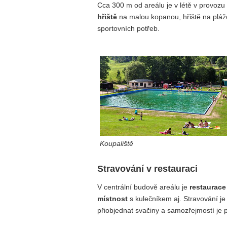
Cca 300 m od areálu je v létě v provozu
hřiště
na malou kopanou, hřiště na plážo
sportovních potřeb.
Koupaliště
Stravování v restauraci
V centrální budově areálu je
restaurace
místnost
s kulečníkem aj. Stravování 
přiobjednat svačiny a samozřejmostí je p