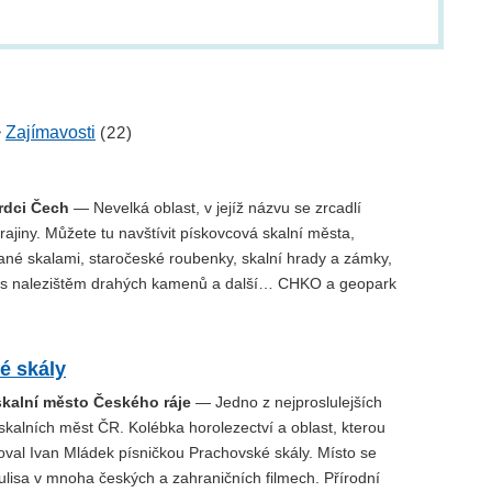
~
Zajímavosti
(22)
srdci Čech
— Nevelká oblast, v jejíž názvu se zrcadlí
rajiny. Můžete tu navštívit pískovcová skalní města,
ané skalami, staročeské roubenky, skalní hrady a zámky,
 s nalezištěm drahých kamenů a další… CHKO a geopark
é skály
skalní město Českého ráje
— Jedno z nejproslulejších
kalních měst ČR. Kolébka horolezectví a oblast, kterou
oval Ivan Mládek písničkou Prachovské skály. Místo se
kulisa v mnoha českých a zahraničních filmech. Přírodní