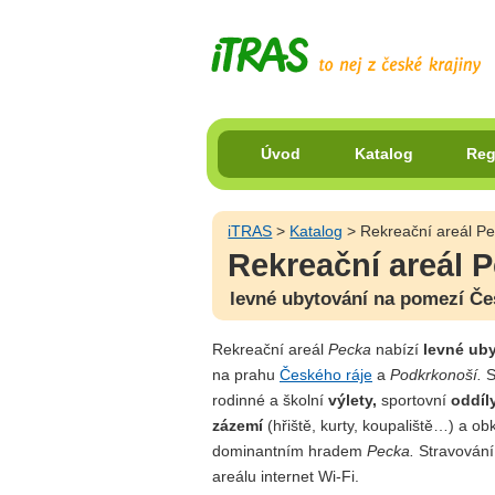
Úvod
Katalog
Reg
iTRAS
>
Katalog
> Rekreační areál P
Rekreační areál 
levné ubytování na pomezí Če
Rekreační areál
Pecka
nabízí
levné ub
na prahu
Českého ráje
a
Podkrkonoší.
S
rodinné a školní
výlety,
sportovní
oddíly
zázemí
(hřiště, kurty, koupaliště…) a obk
dominantním hradem
Pecka.
Stravování 
areálu internet Wi-Fi.