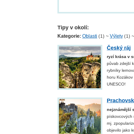
Tipy v okolí:
Kategorie:
Oblasti
(1)
~
Výlety
(1)
Český ráj
ryzí krása v 
půvab zdejší k
rybníky lemov
horu Kozákov
UNESCO!
Prachovsk
nejznámější 
pískovcových s
mj. zpopulariz
objevilo jako 