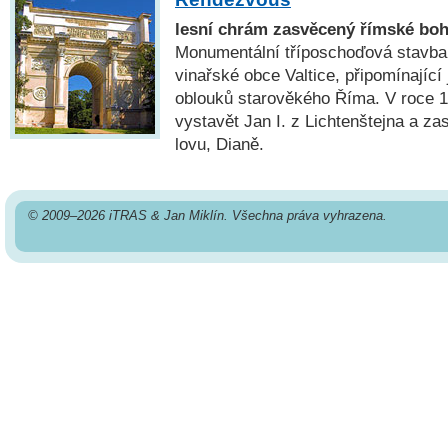
lesní chrám zasvěcený římské boh
Monumentální tříposchoďová stavba 
vinařské obce Valtice, připomínající
oblouků starověkého Říma. V roce 1
vystavět Jan I. z Lichtenštejna a za
lovu, Dianě.
© 2009–2026 iTRAS & Jan Miklín. Všechna práva vyhrazena.