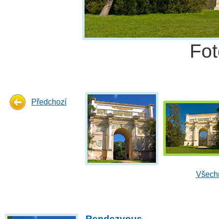
Fo
Předchozí
Všechn
Rendezvous