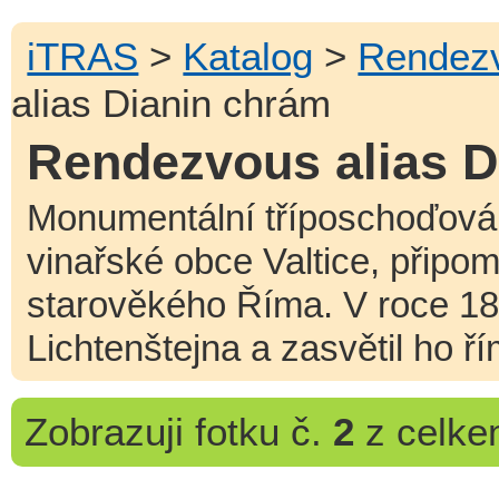
iTRAS
>
Katalog
>
Rendez
alias Dianin chrám
Rendezvous alias D
Monumentální tříposchoďová 
vinařské obce Valtice, připom
starověkého Říma. V roce 181
Lichtenštejna a zasvětil ho ř
Zobrazuji
fotku č.
2
z celk