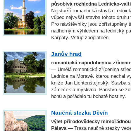
působivá rozhledna Lednicko-valt
Nejstarší romantická stavba Lednick
vůbec nejvyšší stavba tohoto druhu
Pro návštěvníky jsou zpřístupněny t
nádherným výhledem na lednický par
Karpaty. Vstup zpoplatněn.
Janův hrad
romantická napodobenina zříceni
— Umělá romantická zřícenina stře
Lednice na Moravě, kterou nechal v
kníže Jan Lichtenštejnský. Stavba s
zámeček a myslivna. Panstvo se zd
honů a pořádalo tu bohaté hostiny.
Naučná stezka Děvín
výlet přírodovědecky mimořádnou
Pálava
— Trasa naučné stezky vede 