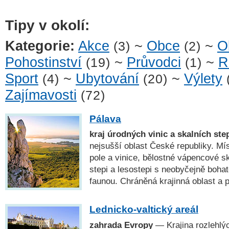
Tipy v okolí:
Kategorie:
Akce
~
Obce
~
O
(3)
(2)
Pohostinství
~
Průvodci
~
R
(19)
(1)
Sport
~
Ubytování
~
Výlety
(4)
(20)
Zajímavosti
(72)
Pálava
kraj úrodných vinic a skalních ste
nejsušší oblast České republiky. Mís
pole a vinice, bělostné vápencové sk
stepi a lesostepi s neobyčejně bohat
faunou. Chráněná krajinná oblast 
Lednicko-valtický areál
zahrada Evropy
— Krajina rozlehlý