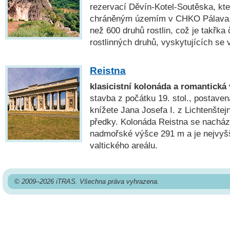
rezervací Děvín-Kotel-Soutěska, kte
chráněným územím v CHKO Pálava. 
než 600 druhů rostlin, což je takřka 
rostlinných druhů, vyskytujících se 
Reistna
klasicistní kolonáda a romantická 
stavba z počátku 19. stol., postave
knížete Jana Josefa I. z Lichtenšte
předky. Kolonáda Reistna se nachází
nadmořské výšce 291 m a je nejvy
valtického areálu.
© 2009–2026 iTRAS. Všechna práva vyhrazena.