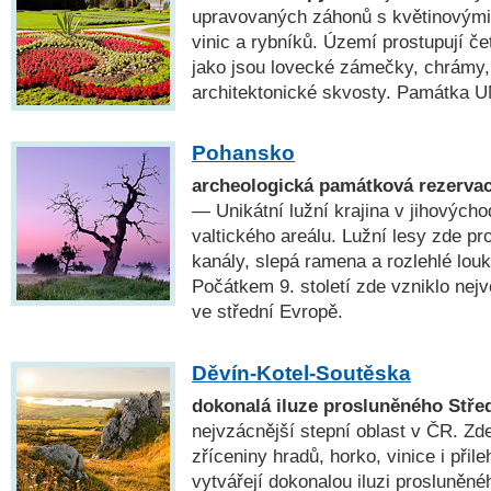
upravovaných záhonů s květinovými 
vinic a rybníků. Území prostupují če
jako jsou lovecké zámečky, chrámy,
architektonické skvosty. Památka
Pohansko
archeologická památková rezervac
— Unikátní lužní krajina v jihových
valtického areálu. Lužní lesy zde pr
kanály, slepá ramena a rozlehlé louk
Počátkem 9. století zde vzniklo nejv
ve střední Evropě.
Děvín-Kotel-Soutěska
dokonalá iluze prosluněného Stře
nejvzácnější stepní oblast v ČR. Zd
zříceniny hradů, horko, vinice i při
vytvářejí dokonalou iluzi prosluněné