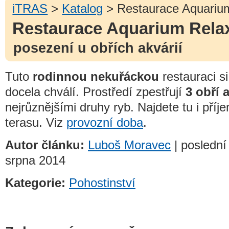
iTRAS
>
Katalog
> Restaurace Aquarium
Restaurace Aquarium Rela
posezení u obřích akvárií
Tuto
rodinnou nekuřáckou
restauraci s
docela chválí. Prostředí zpestřují
3 obří 
nejrůznějšími druhy ryb. Najdete tu i pří
terasu. Viz
provozní doba
.
Autor článku:
Luboš Moravec
| poslední
srpna 2014
Kategorie:
Pohostinství