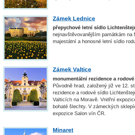
Zámek Lednice
přepychové letní sídlo Lichtenštej
nejnavštěvovanějším památkám na M
majestátní a honosné letní sídlo rod
Zámek Valtice
monumentální rezidence a rodové 
Původně hrad, založený již ve 12. sto
rezidence a rodové sídlo Lichtenšte
Valticích na Moravě. Vnitřní expozic
bohaté šlechty. V zámeckých sklepíc
expozice Salon vín ČR.
Minaret