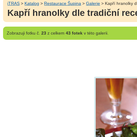
iTRAS
>
Katalog
>
Restaurace Šupina
>
Galerie
> Kapří hranolky d
Kapří hranolky dle tradiční re
Zobrazuji
fotku č.
23
z celkem
43 fotek
v této galerii.