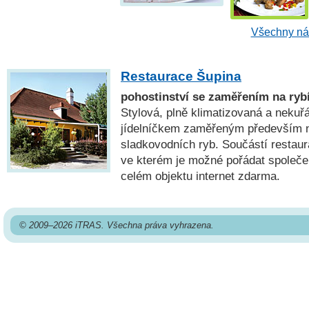
Všechny náh
Restaurace Šupina
pohostinství se zaměřením na rybí
Stylová, plně klimatizovaná a nekuř
jídelníčkem zaměřeným především 
sladkovodních ryb. Součástí restaur
ve kterém je možné pořádat společe
celém objektu internet zdarma.
© 2009–2026 iTRAS. Všechna práva vyhrazena.