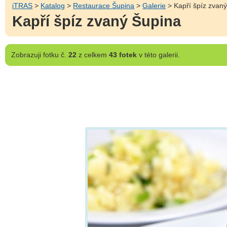
iTRAS
>
Katalog
>
Restaurace Šupina
>
Galerie
> Kapří špíz zvan
Kapří špíz zvaný Šupina
Zobrazuji
fotku č.
22
z celkem
43 fotek
v této galerii.