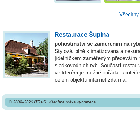
Všechny 
Restaurace Šupina
pohostinství se zaměřením na rybí
Stylová, plně klimatizovaná a nekuř
jídelníčkem zaměřeným především 
sladkovodních ryb. Součástí restaur
ve kterém je možné pořádat společe
celém objektu internet zdarma.
© 2009–2026 iTRAS. Všechna práva vyhrazena.