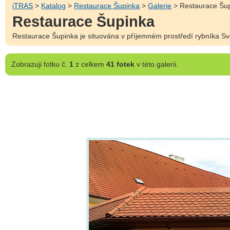
iTRAS
>
Katalog
>
Restaurace Šupinka
>
Galerie
> Restaurace Šu
Restaurace Šupinka
Restaurace Šupinka je situována v příjemném prostředí rybníka Sv
Zobrazuji
fotku č.
1
z celkem
41 fotek
v této galerii.