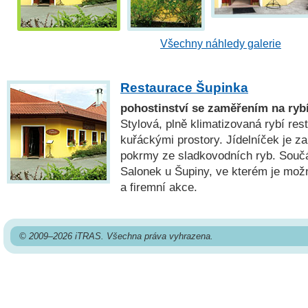
Všechny náhledy galerie
Restaurace Šupinka
pohostinství se zaměřením na rybí
Stylová, plně klimatizovaná rybí re
kuřáckými prostory. Jídelníček je 
pokrmy ze sladkovodních ryb. Součá
Salonek u Šupiny, ve kterém je mož
a firemní akce.
© 2009–2026 iTRAS. Všechna práva vyhrazena.