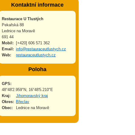
Kontaktní informace
Restaurace U Tlustých
Pekařská 88
Lednice na Moravě
691 44
Mobil:
[+420] 606 571 362
Email:
info@restauraceutlustych.cz
Web:
restauraceutlustych.cz
Poloha
GPS:
48°48'2.959"N, 16°48'5.210"E
Kraj:
Jihomoravský kraj
Okres:
Břeclav
Obec:
Lednice na Moravě