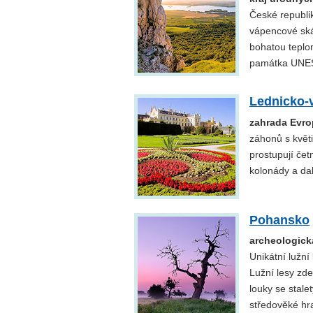
České republik
vápencové skál
bohatou teplom
památka UNE
Lednicko-v
zahrada Evro
záhonů s květi
prostupují čet
kolonády a da
Pohansko
archeologick
Unikátní lužní
Lužní lesy zde
louky se stale
středověké hra