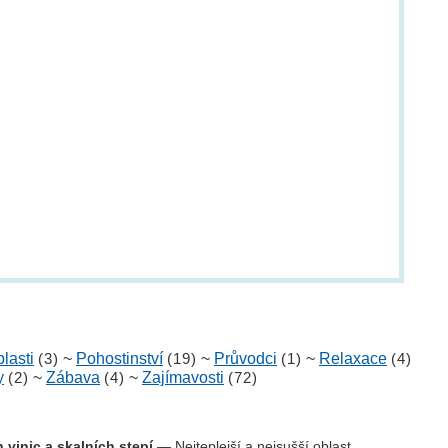
lasti
(3)
~
Pohostinství
(19)
~
Průvodci
(1)
~
Relaxace
(4)
y
(2)
~
Zábava
(4)
~
Zajímavosti
(72)
 vinic a skalních stepí
— Nejteplejší a nejsušší oblast