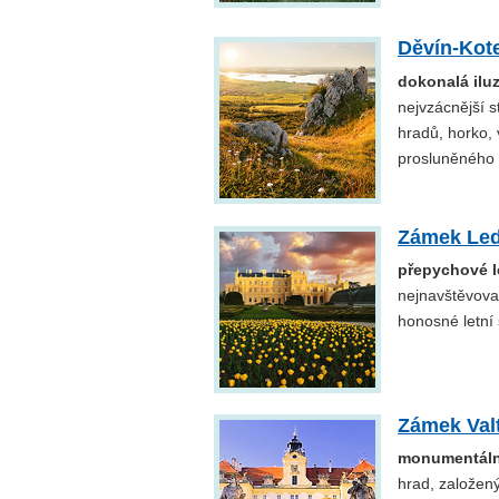
Děvín-Kot
dokonalá ilu
nejvzácnější s
hradů, horko, 
prosluněného 
Zámek Led
přepychové le
nejnavštěvova
honosné letní 
Zámek Val
monumentální
hrad, založený