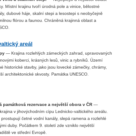
y. Místní krajinu tvoří úrodná pole a vinice, bělostné
y, dubové háje, skalní stepi a lesostepi s neobyčejně
ilnou flórou a faunou. Chráněná krajinná oblast a
SCO.
altický areál
py
— Krajina rozlehlých zámeckých zahrad, upravovaných
novými koberci, krásných lesů, vinic a rybníků. Území
né historické stavby, jako jsou lovecké zámečky, chrámy,
lší architektonické skvosty. Památka UNESCO.
á památková rezervace a největší obora v ČR
—
 krajina v jihovýchodním cípu Lednicko-valtického areálu.
 prostupují četné vodní kanály, slepá ramena a rozlehlé
tými duby. Počátkem 9. století zde vzniklo největší
diště ve střední Evropě.