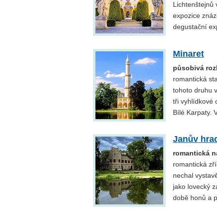
Lichtenštejnů 
expozice znázo
degustační ex
Minaret
působivá roz
romantická st
tohoto druhu 
tři vyhlídkov
Bílé Karpaty. 
Janův hra
romantická n
romantická zř
nechal vystavě
jako lovecký 
době honů a p