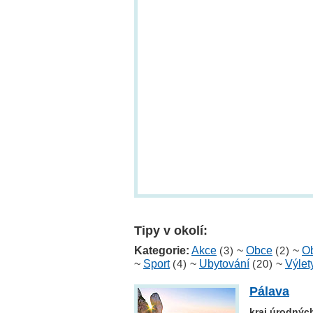
Tipy v okolí:
Kategorie:
Akce
(3)
~
Obce
(2)
~
Ob
~
Sport
(4)
~
Ubytování
(20)
~
Výlet
Pálava
kraj úrodných