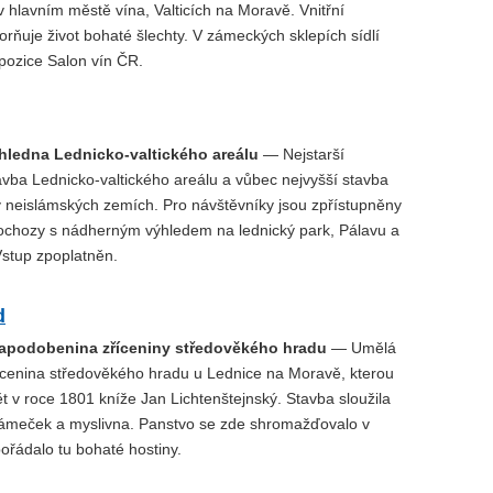
v hlavním městě vína, Valticích na Moravě. Vnitřní
rňuje život bohaté šlechty. V zámeckých sklepích sídlí
pozice Salon vín ČR.
hledna Lednicko-valtického areálu
— Nejstarší
avba Lednicko-valtického areálu a vůbec nejvyšší stavba
v neislámských zemích. Pro návštěvníky jsou zpřístupněny
é ochozy s nádherným výhledem na lednický park, Pálavu a
Vstup zpoplatněn.
d
apodobenina zříceniny středověkého hradu
— Umělá
ícenina středověkého hradu u Lednice na Moravě, kterou
t v roce 1801 kníže Jan Lichtenštejnský. Stavba sloužila
zámeček a myslivna. Panstvo se zde shromažďovalo v
ořádalo tu bohaté hostiny.