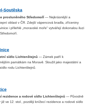
el-Soutěska
ze prosluněného Středomoří
— Nejkrásnější a
tepní oblast v ČR. Zdejší vápencová bradla, zříceniny
vinice i přilehlé „moravské moře“ vytvářejí dokonalou iluzi
Středomoří.
nice
tní sídlo Lichtenštejnů
— Zámek patří k
nějším památkám na Moravě. Sloužil jako majestátní a
sídlo rodu Lichtenštejnů.
tice
 rezidence a rodové sídlo Lichtenštejnů
— Původně
 již ve 12. stol., později knížecí rezidence a rodové sídlo