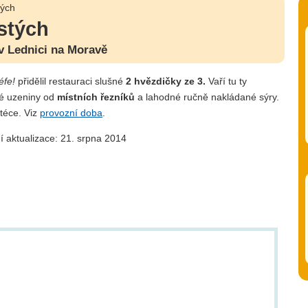
tých
stých
v Lednici na Moravě
éfe!
přidělil restauraci slušné
2 hvězdičky ze 3.
Vaří tu ty
lé uzeniny od
místních řezníků
a lahodné ručně nakládané sýry.
téce. Viz
provozní doba
.
í aktualizace: 21. srpna 2014