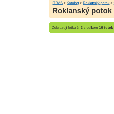
iTRAS
>
Katalog
>
Roklanský potok
>
Roklanský potok -
Zobrazuji
fotku č.
2
z celkem
16 fotek