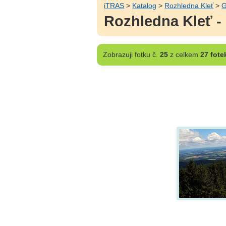
iTRAS
>
Katalog
>
Rozhledna Kleť
>
G
Rozhledna Kleť -
Zobrazuji
fotku č.
25
z celkem
27 fote