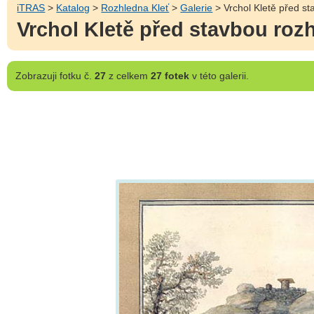
iTRAS
>
Katalog
>
Rozhledna Kleť
>
Galerie
> Vrchol Kletě před s
Vrchol Kletě před stavbou roz
Zobrazuji
fotku č.
27
z celkem
27 fotek
v této galerii.