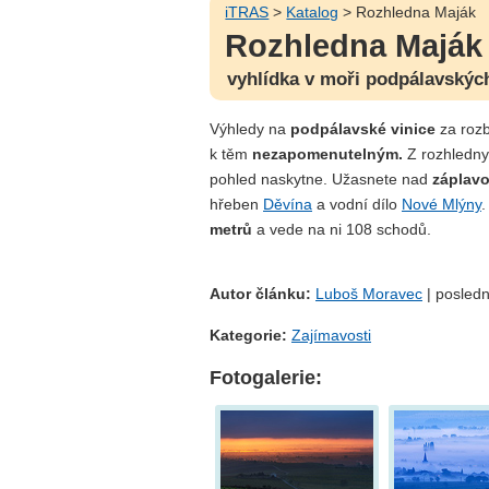
iTRAS
>
Katalog
> Rozhledna Maják
Rozhledna Maják
vyhlídka v moři podpálavských
Výhledy na
podpálavské vinice
za rozb
k těm
nezapomenutelným.
Z rozhledn
pohled naskytne. Užasnete nad
záplavo
hřeben
Děvína
a vodní dílo
Nové Mlýny
.
metrů
a vede na ni 108 schodů.
Autor článku:
Luboš Moravec
| posledn
Kategorie:
Zajímavosti
Fotogalerie: