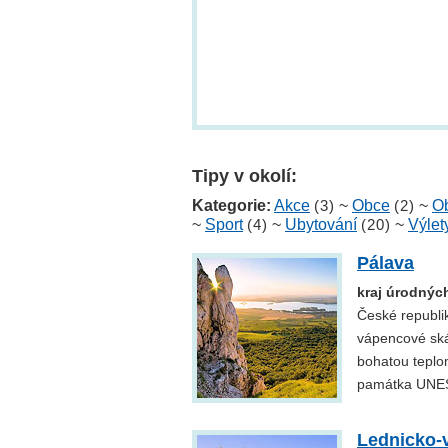
Tipy v okolí:
Kategorie:
Akce
(3)
~
Obce
(2)
~
Ob
~
Sport
(4)
~
Ubytování
(20)
~
Výlet
Pálava
kraj úrodných
České republik
vápencové skál
bohatou teplom
památka UNE
Lednicko-v