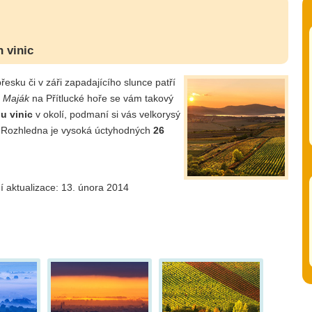
 vinic
řesku či v záři zapadajícího slunce patří
y
Maják
na Přítlucké hoře se vám takový
u vinic
v okolí, podmaní si vás velkorysý
 Rozhledna je vysoká úctyhodných
26
í aktualizace: 13. února 2014