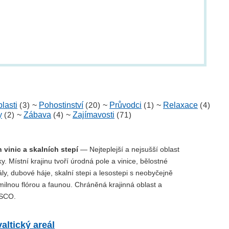
lasti
(3)
~
Pohostinství
(20)
~
Průvodci
(1)
~
Relaxace
(4)
y
(2)
~
Zábava
(4)
~
Zajímavosti
(71)
 vinic a skalních stepí
— Nejteplejší a nejsušší oblast
y. Místní krajinu tvoří úrodná pole a vinice, bělostné
y, dubové háje, skalní stepi a lesostepi s neobyčejně
ilnou flórou a faunou. Chráněná krajinná oblast a
SCO.
altický areál