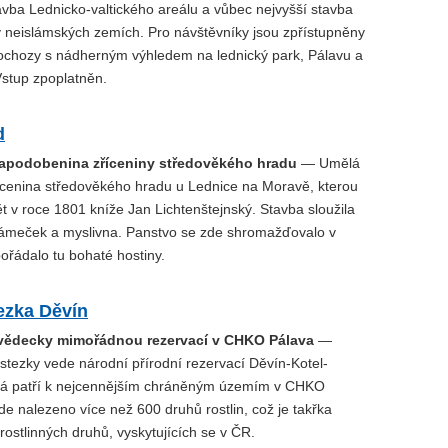
avba Lednicko-valtického areálu a vůbec nejvyšší stavba
v neislámských zemích. Pro návštěvníky jsou zpřístupněny
é ochozy s nádherným výhledem na lednický park, Pálavu a
Vstup zpoplatněn.
d
apodobenina zříceniny středověkého hradu
— Umělá
ícenina středověkého hradu u Lednice na Moravě, kterou
t v roce 1801 kníže Jan Lichtenštejnský. Stavba sloužila
zámeček a myslivna. Panstvo se zde shromažďovalo v
ořádalo tu bohaté hostiny.
ezka Děvín
ovědecky mimořádnou rezervací v CHKO Pálava
—
stezky vede národní přírodní rezervací Děvín-Kotel-
rá patří k nejcennějším chráněným územím v CHKO
de nalezeno více než 600 druhů rostlin, což je takřka
 rostlinných druhů, vyskytujících se v ČR.