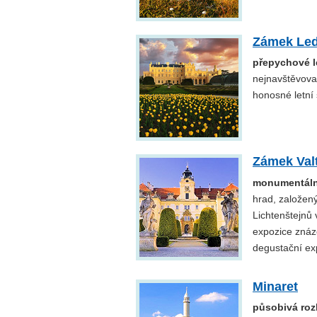
Zámek Led
přepychové le
nejnavštěvova
honosné letní 
Zámek Val
monumentální
hrad, založený
Lichtenštejnů 
expozice znázo
degustační ex
Minaret
působivá roz