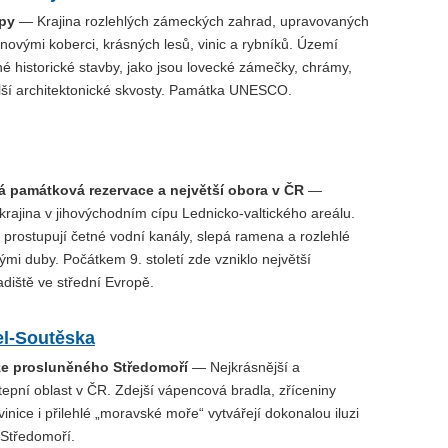
py
— Krajina rozlehlých zámeckých zahrad, upravovaných
novými koberci, krásných lesů, vinic a rybníků. Území
né historické stavby, jako jsou lovecké zámečky, chrámy,
lší architektonické skvosty. Památka UNESCO.
á památková rezervace a největší obora v ČR
—
 krajina v jihovýchodním cípu Lednicko-valtického areálu.
 prostupují četné vodní kanály, slepá ramena a rozlehlé
tými duby. Počátkem 9. století zde vzniklo největší
diště ve střední Evropě.
el-Soutěska
ze prosluněného Středomoří
— Nejkrásnější a
tepní oblast v ČR. Zdejší vápencová bradla, zříceniny
vinice i přilehlé „moravské moře“ vytvářejí dokonalou iluzi
Středomoří.