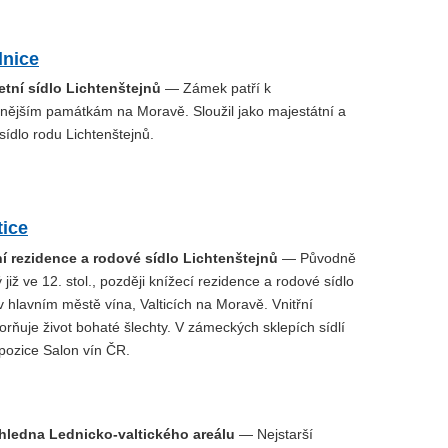
nice
tní sídlo Lichtenštejnů
— Zámek patří k
nějším památkám na Moravě. Sloužil jako majestátní a
sídlo rodu Lichtenštejnů.
tice
 rezidence a rodové sídlo Lichtenštejnů
— Původně
 již ve 12. stol., později knížecí rezidence a rodové sídlo
v hlavním městě vína, Valticích na Moravě. Vnitřní
rňuje život bohaté šlechty. V zámeckých sklepích sídlí
pozice Salon vín ČR.
hledna Lednicko-valtického areálu
— Nejstarší