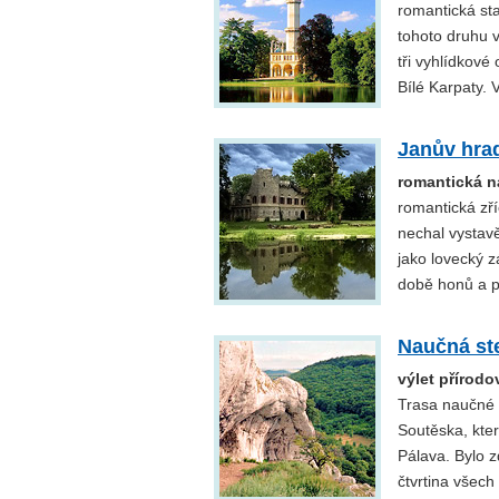
romantická st
tohoto druhu 
tři vyhlídkov
Bílé Karpaty. 
Janův hra
romantická n
romantická zř
nechal vystavě
jako lovecký 
době honů a p
Naučná st
výlet přírod
Trasa naučné 
Soutěska, kte
Pálava. Bylo z
čtvrtina všech