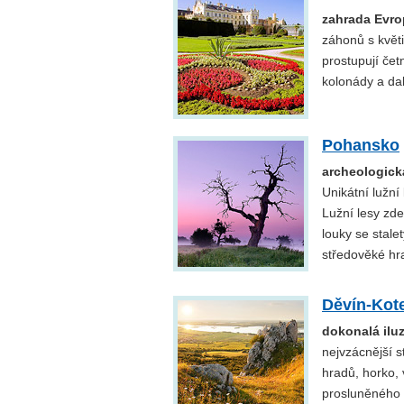
zahrada Evro
záhonů s květi
prostupují čet
kolonády a da
Pohansko
archeologick
Unikátní lužní
Lužní lesy zde
louky se stale
středověké hra
Děvín-Kot
dokonalá ilu
nejvzácnější s
hradů, horko, 
prosluněného 