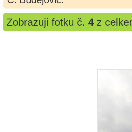
Zobrazuji
fotku č.
4
z celk