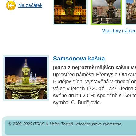
Na začátek
Všechny náhled
Samsonova kašna
jedna z nejrozměrnějších kašen v
uprostřed náměstí Přemysla Otakara
Budějovicích, vystavěná v období o
válce v letech 1720 až 1727. Jedna 
svého druhu v ČR; společně s Černo
symbol Č. Budějovic.
© 2009–2026 iTRAS & Helan Tomáš. Všechna práva vyhrazena.