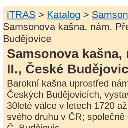
iTRAS
>
Katalog
>
Samson
Samsonova kašna, nám. Pře
Budějovice
Samsonova kašna, 
II., České Budějovi
Barokní kašna uprostřed námě
Českých Budějovicích, vyst
30leté válce v letech 1720 a
svého druhu v ČR; společně 
Č. Budějovic.