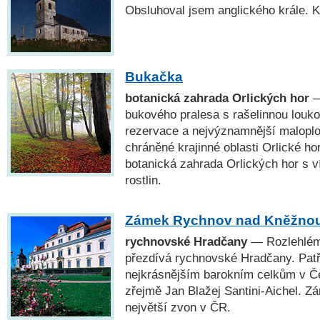
Obsluhoval jsem anglického krále. K
Bukačka
botanická zahrada Orlických hor
—
bukového pralesa s rašelinnou louko
rezervace a nejvýznamnější malopl
chráněné krajinné oblasti Orlické ho
botanická zahrada Orlických hor s v
rostlin.
Zámek Rychnov nad Kněžno
rychnovské Hradčany
— Rozlehlém
přezdívá rychnovské Hradčany. Patř
nejkrásnějším barokním celkům v Č
zřejmě Jan Blažej Santini-Aichel. Z
největší zvon v ČR.