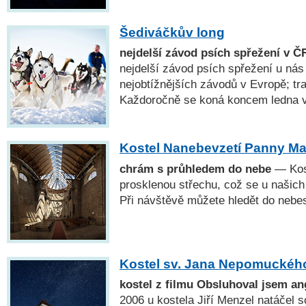
Šediváčkův long
nejdelší závod psích spřežení v Č
nejdelší závod psích spřežení u nás
nejobtížnějších závodů v Evropě; tr
Každoročně se koná koncem ledna v
Kostel Nanebevzetí Panny Ma
chrám s průhledem do nebe
— Kost
prosklenou střechu, což se u našich
Při návštěvě můžete hledět do nebe
Kostel sv. Jana Nepomuckého
kostel z filmu Obsluhoval jsem an
2006 u kostela Jiří Menzel natáčel 