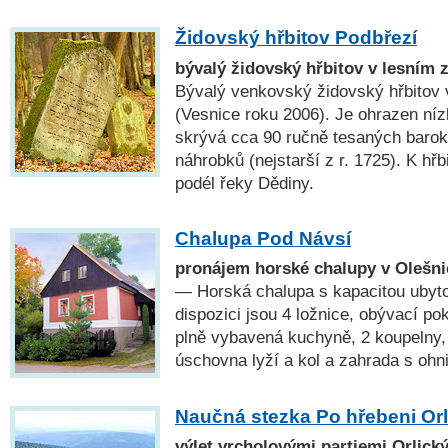
Židovský hřbitov Podbřezí
bývalý židovský hřbitov v lesním 
Bývalý venkovský židovský hřbitov 
(Vesnice roku 2006). Je ohrazen ní
skrývá cca 90 ručně tesaných barokn
náhrobků (nejstarší z r. 1725). K hř
podél řeky Dědiny.
Chalupa Pod Návsí
pronájem horské chalupy v Olešni
— Horská chalupa s kapacitou ubyto
dispozici jsou 4 ložnice, obývací p
plně vybavená kuchyně, 2 koupelny, 
úschovna lyží a kol a zahrada s ohn
Naučná stezka Po hřebeni Orl
výlet vrcholovými partiemi Orlický