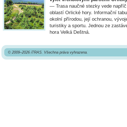
— Trasa naučné stezky vede napříč
oblastí Orlické hory. Informační tab
okolní přírodou, její ochranou, vývoj
turistiky a sportu. Jednou ze zastáve
hora Velká Deštná.
© 2009–2026 iTRAS. Všechna práva vyhrazena.