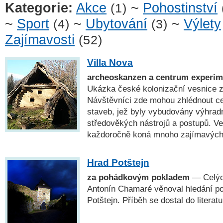
Kategorie:
Akce
~
Pohostinství
(1)
~
Sport
~
Ubytování
~
Výlety
(4)
(3)
Zajímavosti
(52)
Villa Nova
archeoskanzen a centrum experime
Ukázka české kolonizační vesnice z
Návštěvníci zde mohou zhlédnout c
staveb, jež byly vybudovány výhrad
středověkých nástrojů a postupů. V
každoročně koná mnoho zajímavých
Hrad Potštejn
za pohádkovým pokladem
— Celých
Antonín Chamaré věnoval hledání po
Potštejn. Příběh se dostal do literatur