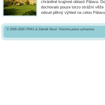
chráněné krajinné oblasti Pálava. D
dochovalo pouze torzo strážní věže 
odsud pěkný výhled na celou Pálavu
© 2009–2026 iTRAS & Zdeněk Musil. Všechna práva vyhrazena.