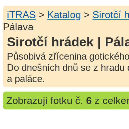
iTRAS
>
Katalog
>
Sirotčí 
Pálava
Sirotčí hrádek | Pál
Působivá zřícenina gotického 
Do dnešních dnů se z hradu 
a paláce.
Zobrazuji
fotku č.
6
z celk