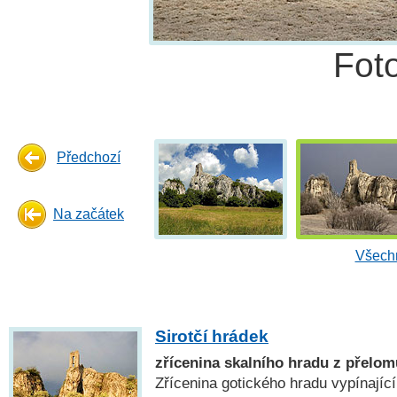
Fot
Předchozí
Na začátek
Všechn
Sirotčí hrádek
zřícenina skalního hradu z přelomu
Zřícenina gotického hradu vypínající