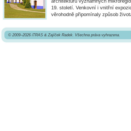
architekturu významných mikroregio
19. století. Venkovní i vnitřní expoz
věrohodně připomínaly způsob život
© 2009–2026 iTRAS & Zajíček Radek. Všechna práva vyhrazena.