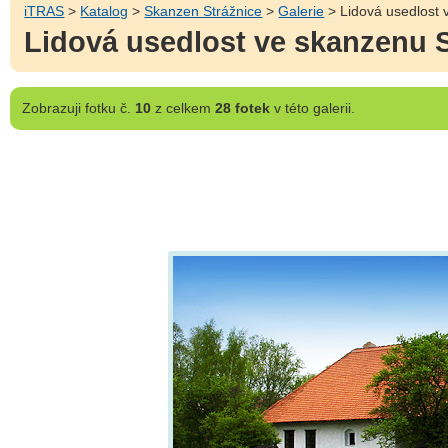
iTRAS
>
Katalog
>
Skanzen Strážnice
>
Galerie
> Lidová usedlost v
Lidová usedlost ve skanzenu St
Zobrazuji
fotku č.
10
z celkem
28 fotek
v této galerii.