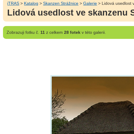
iTRAS
>
Katalog
>
Skanzen Strážnice
>
Galerie
> Lidová usedlost v
Lidová usedlost ve skanzenu St
Zobrazuji
fotku č.
11
z celkem
28 fotek
v této galerii.