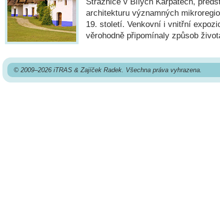
Strážnice v Bílých Karpatech, předst
architekturu významných mikroregio
19. století. Venkovní i vnitřní expoz
věrohodně připomínaly způsob život
© 2009–2026 iTRAS & Zajíček Radek. Všechna práva vyhrazena.