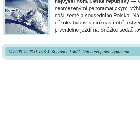
nejvyšší hora České republiky
— Vý
neomezenými panoramatickými výhle
naší země a sousedního Polska. Na 
několik budov s možností občerstve
pravidelně jezdí na Sněžku sedačko
© 2009–2026 iTRAS & Buryánec Lukáš. Všechna práva vyhrazena.