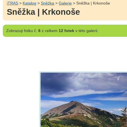
iTRAS
>
Katalog
>
Sněžka
>
Galerie
> Sněžka | Krkonoše
Sněžka | Krkonoše
Zobrazuji
fotku č.
6
z celkem
12 fotek
v této galerii.