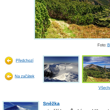
Foto:
B
Předchozí
Na začátek
Všechn
Sněžka