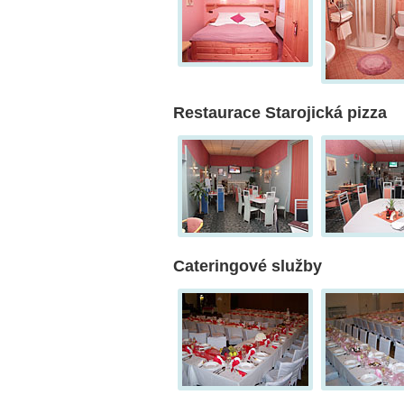
Restaurace Starojická pizza
Cateringové služby