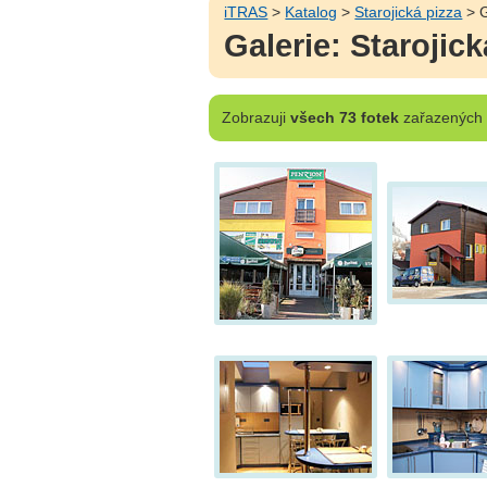
iTRAS
>
Katalog
>
Starojická pizza
> G
Galerie: Starojick
Zobrazuji
všech 73 fotek
zařazených d