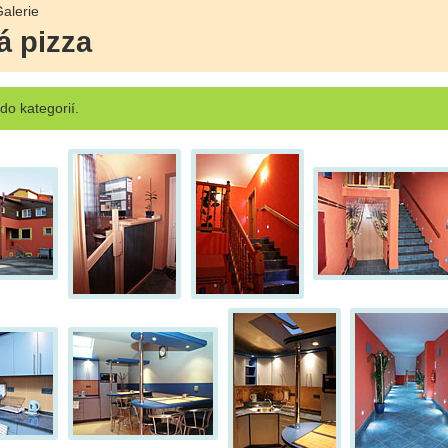
alerie
á pizza
o kategorií.