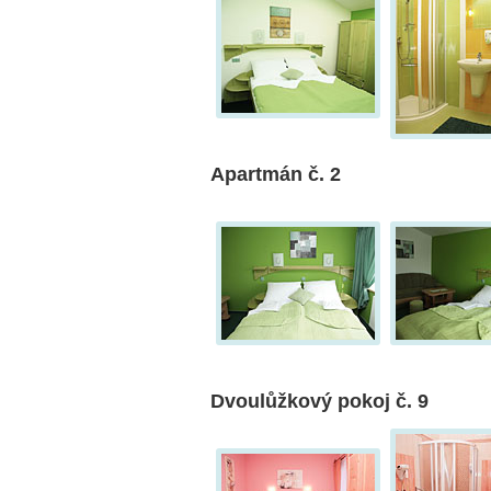
Apartmán č. 2
Dvoulůžkový pokoj č. 9