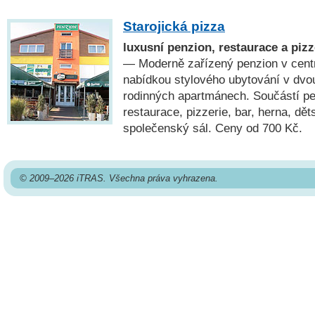
Starojická pizza
luxusní penzion, restaurace a pizz
— Moderně zařízený penzion v centr
nabídkou stylového ubytování v dvo
rodinných apartmánech. Součástí pe
restaurace, pizzerie, bar, herna, dě
společenský sál. Ceny od 700 Kč.
© 2009–2026 iTRAS. Všechna práva vyhrazena.