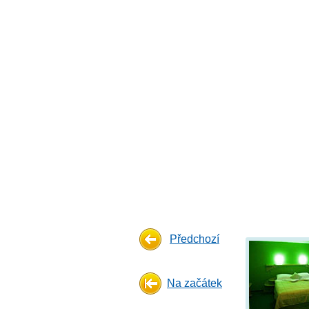
Předchozí
Na začátek