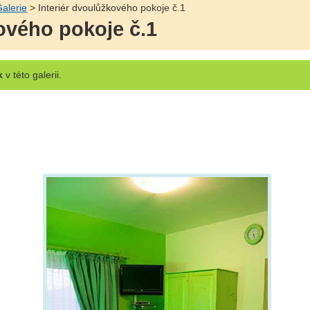
alerie
> Interiér dvoulůžkového pokoje č.1
ového pokoje č.1
k
v této galerii.