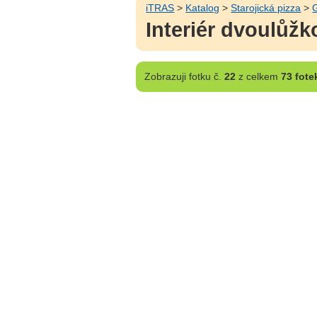
iTRAS
>
Katalog
>
Starojická pizza
>
G
Interiér dvoulůžk
Zobrazuji
fotku č.
22
z celkem
73 fote