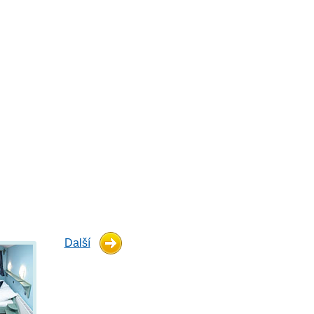
Další