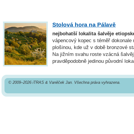
Stolová hora na Pálavě
nejbohatší lokalita šalvěje etiops
vápencový kopec s téměř dokonale 
plošinou, kde už v době bronzové st
Na jižním svahu roste vzácná šalvěj
pravděpodobně jedinou původní lokal
© 2009–2026 iTRAS & Vaněček Jan. Všechna práva vyhrazena.