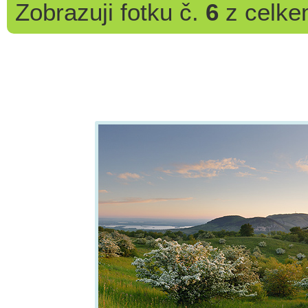
Zobrazuji
fotku č.
6
z celk