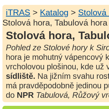
iTRAS
>
Katalog
>
Stolová
Stolová hora, Tabulová hora
Stolová hora, Tabul
Pohled ze Stolové hory k Sir
hora je mohutný vápencový 
vrcholovou plošinou, kde už
sídliště.
Na jižním svahu ros
má pravděpodobně jedinou pů
do
NPR
Tabulová, Růžový vr