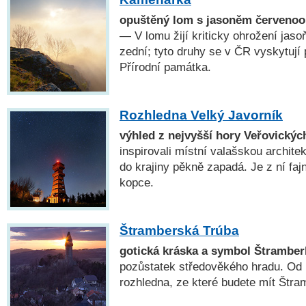
opuštěný lom s jasoněm červenoo
— V lomu žijí kriticky ohrožení jaso
zední; tyto druhy se v ČR vyskytují
Přírodní památka.
Rozhledna Velký Javorník
výhled z nejvyšší hory Veřovickýc
inspirovali místní valašskou archite
do krajiny pěkně zapadá. Je z ní fa
kopce.
Štramberská Trúba
gotická kráska a symbol Štramber
pozůstatek středověkého hradu. Od r
rozhledna, ze které budete mít Štram