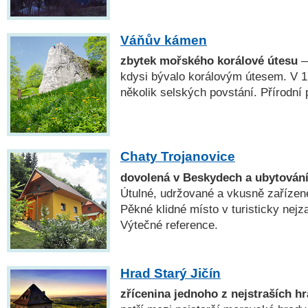
Váňův kámen
zbytek mořského korálové útesu
—
kdysi bývalo korálovým útesem. V 17
několik selských povstání. Přírodní
Chaty Trojanovice
dovolená v Beskydech a ubytování
Útulné, udržované a vkusně zařízen
Pěkné klidné místo v turisticky nejz
Výtečné reference.
Hrad Starý Jičín
zřícenina jednoho z nejstraších h