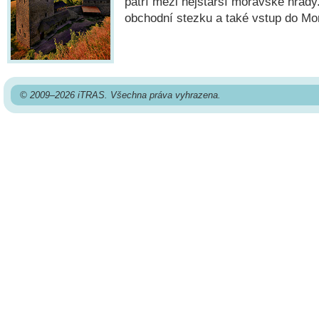
patří mezi nejstarší moravské hrady
obchodní stezku a také vstup do Mo
© 2009–2026 iTRAS. Všechna práva vyhrazena.