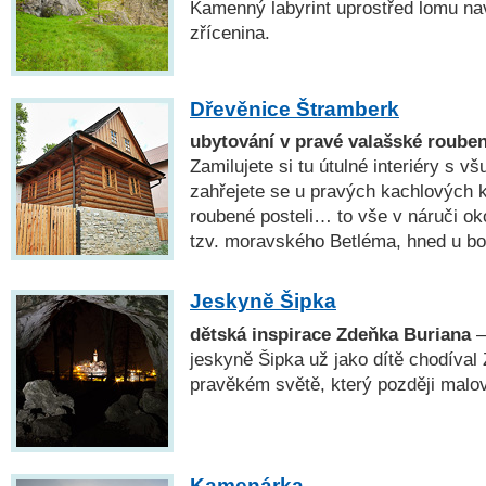
Kamenný labyrint uprostřed lomu na
zřícenina.
Dřevěnice Štramberk
ubytování v pravé valašské roube
Zamilujete si tu útulné interiéry s 
zahřejete se u pravých kachlových 
roubené posteli… to vše v náruči ok
tzv. moravského Betléma, hned u bo
Jeskyně Šipka
dětská inspirace Zdeňka Buriana
—
jeskyně Šipka už jako dítě chodíval 
pravěkém světě, který později malov
Kamenárka