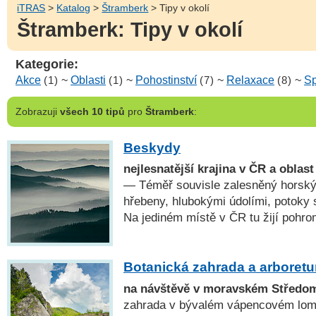
iTRAS
>
Katalog
>
Štramberk
> Tipy v okolí
Štramberk: Tipy v okolí
Kategorie:
Akce
(1)
~
Oblasti
(1)
~
Pohostinství
(7)
~
Relaxace
(8)
~
Sp
Zobrazuji
všech 10 tipů
pro
Štramberk
:
Beskydy
nejlesnatější krajina v ČR a oblas
— Téměř souvisle zalesněný horský
hřebeny, hlubokými údolími, potoky
Na jediném místě v ČR tu žijí pohro
Botanická zahrada a arboret
na návštěvě v moravském Středo
zahrada v bývalém vápencovém lomu