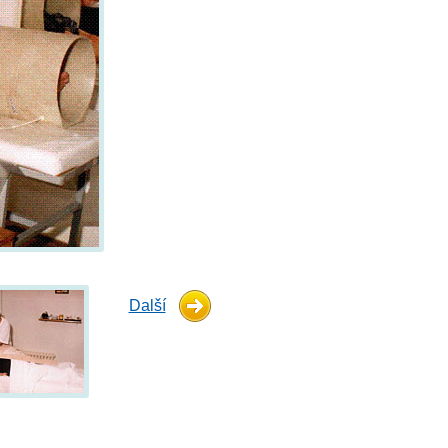
Další