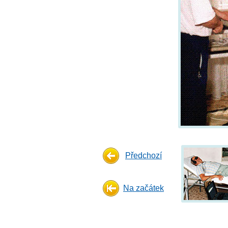
Předchozí
Na začátek