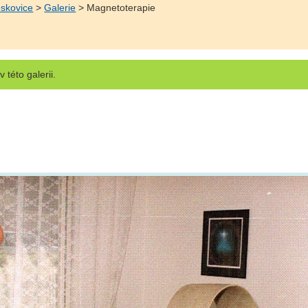
oskovice
>
Galerie
> Magnetoterapie
v této galerii.