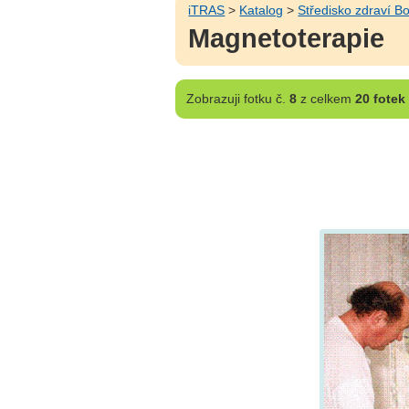
iTRAS
>
Katalog
>
Středisko zdraví B
Magnetoterapie
Zobrazuji
fotku č.
8
z celkem
20 fotek