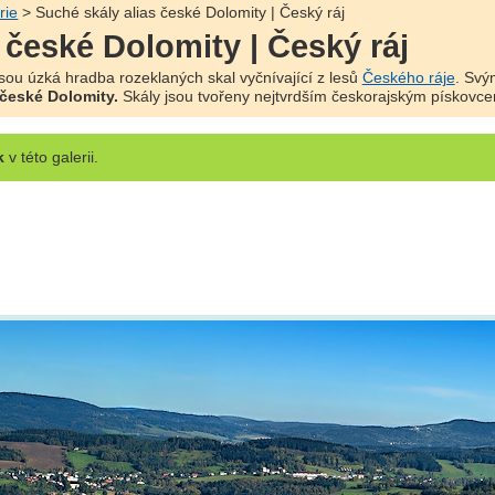
rie
> Suché skály alias české Dolomity | Český ráj
 české Dolomity | Český ráj
sou úzká hradba rozeklaných skal vyčnívající z lesů
Českého ráje
. Svý
české Dolomity.
Skály jsou tvořeny nejtvrdším českorajským pískovce
k
v této galerii.