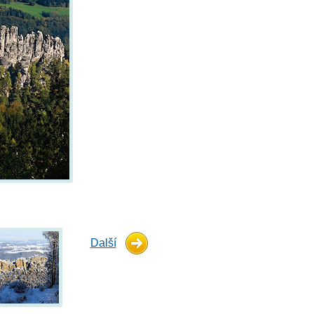
Další