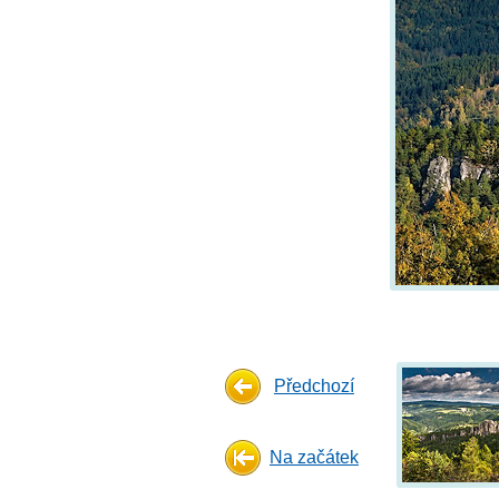
Předchozí
Na začátek