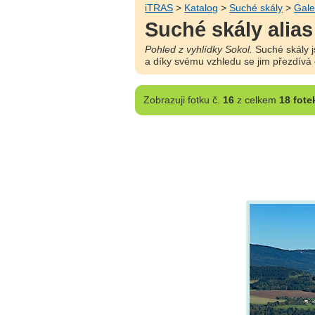
iTRAS
>
Katalog
>
Suché skály
>
Gale
Suché skály alias
Pohled z vyhlídky Sokol.
Suché skály j
a díky svému vzhledu se jim přezdívá
Zobrazuji
fotku č.
16
z celkem
18 fote