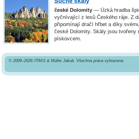
Suché skály
české Dolomity
— Úzká hradba špič
vyčnívající z lesů Českého ráje. Z 
připomínají dračí hřbet a díky svém
české Dolomity. Skály jsou tvořeny
pískovcem.
© 2009–2026 iTRAS & Müller Jakub. Všechna práva vyhrazena.