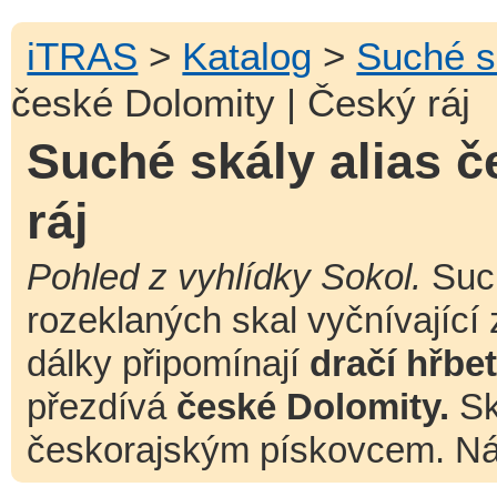
iTRAS
>
Katalog
>
Suché s
české Dolomity | Český ráj
Suché skály alias č
ráj
Pohled z vyhlídky Sokol.
Such
rozeklaných skal vyčnívající 
dálky připomínají
dračí hřbet
přezdívá
české Dolomity.
Sk
českorajským pískovcem. Nár