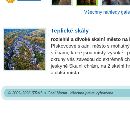
Všechny náhledy gale
Teplické skály
rozlehlé a divoké skalní město n
Pískovcové skalní město s mohutný
stěnami, které jsou místy vysoké i 
okruhy vás zavedou do extrémně chl
jeskyně Skalní chrám, na 2 skalní h
a další místa.
© 2009–2026 iTRAS & Gaál Martin. Všechna práva vyhrazena.