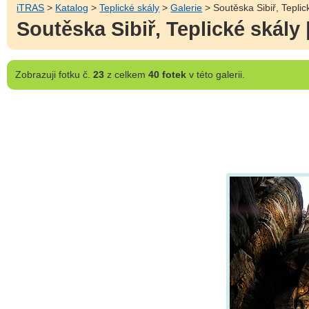
iTRAS
>
Katalog
>
Teplické skály
>
Galerie
> Soutěska Sibiř, Tepli
Soutěska Sibiř, Teplické skál
Zobrazuji
fotku č.
23
z celkem
40 fotek
v této galerii.