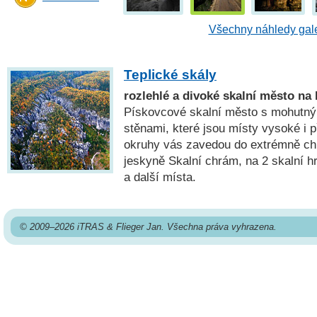
Všechny náhledy gale
Teplické skály
rozlehlé a divoké skalní město n
Pískovcové skalní město s mohutný
stěnami, které jsou místy vysoké i 
okruhy vás zavedou do extrémně chl
jeskyně Skalní chrám, na 2 skalní h
a další místa.
© 2009–2026 iTRAS & Flieger Jan. Všechna práva vyhrazena.