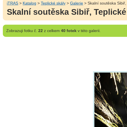
iTRAS
>
Katalog
>
Teplické skály
>
Galerie
> Skalní soutěska Sibiř,
Skalní soutěska Sibiř, Teplick
Zobrazuji
fotku č.
22
z celkem
40 fotek
v této galerii.