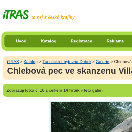
Úvod
Katalog
Registrace
Reklama
iTRAS
>
Katalog
>
Turistická ubytovna Dobré
>
Galerie
> Chlebová 
Chlebová pec ve skanzenu Vil
Zobrazuji
fotku č.
10
z celkem
14 fotek
v této galerii.