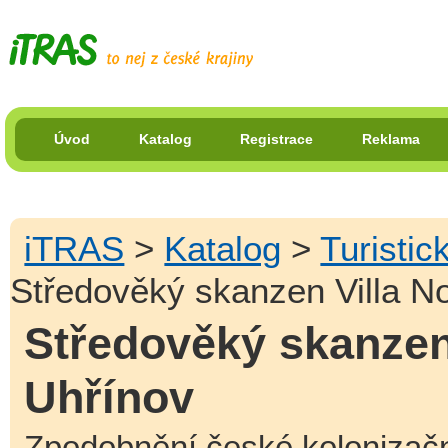
Úvod
Katalog
Registrace
Reklama
iTRAS
>
Katalog
>
Turisti
Středověký skanzen Villa N
Středověký skanzen
Uhřínov
Zpodobnění české kolonizačn