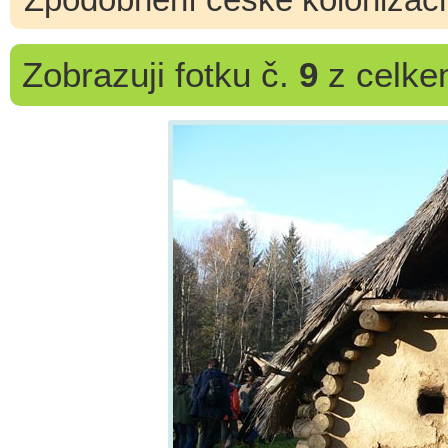
Zobrazuji
fotku č.
9
z celk