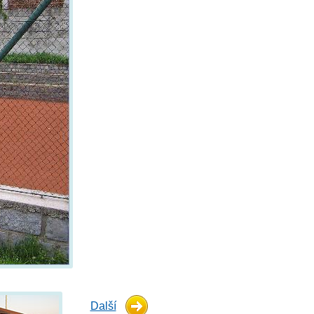
Další