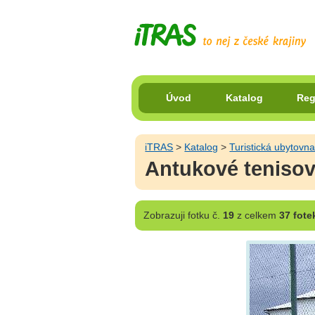
Úvod
Katalog
Reg
iTRAS
>
Katalog
>
Turistická ubytovna
Antukové tenisov
Zobrazuji
fotku č.
19
z celkem
37 fote