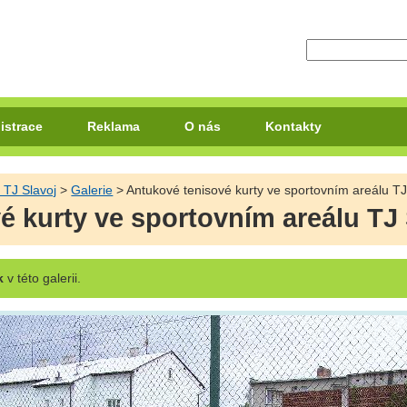
istrace
Reklama
O nás
Kontakty
 TJ Slavoj
>
Galerie
> Antukové tenisové kurty ve sportovním areálu TJ
é kurty ve sportovním areálu TJ 
k
v této galerii.