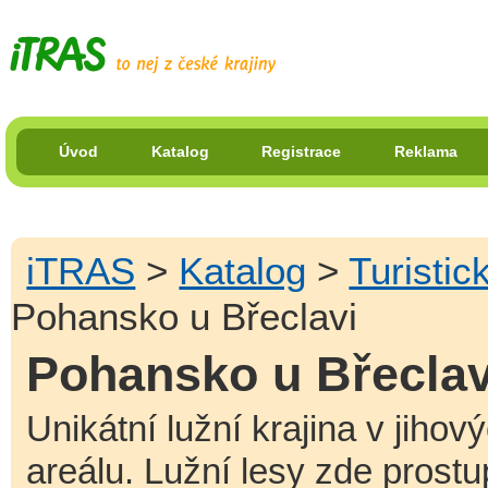
Úvod
Katalog
Registrace
Reklama
iTRAS
>
Katalog
>
Turistic
Pohansko u Břeclavi
Pohansko u Břeclav
Unikátní lužní krajina v jiho
areálu. Lužní lesy zde prostu