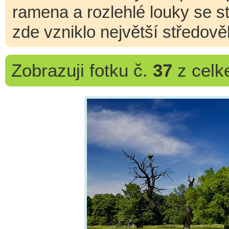
ramena a rozlehlé louky se st
zde vzniklo největší středově
Zobrazuji
fotku č.
37
z cel