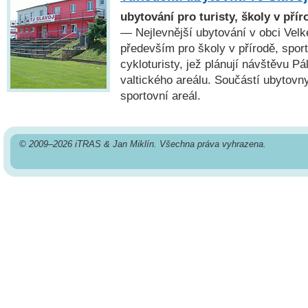
ubytování pro turisty, školy v přír
— Nejlevnější ubytování v obci Vel
především pro školy v přírodě, sporto
cykloturisty, jež plánují návštěvu P
valtického areálu. Součástí ubytovny
sportovní areál.
© 2009–2026 iTRAS & Jan Miklín. Všechna práva vyhrazena.