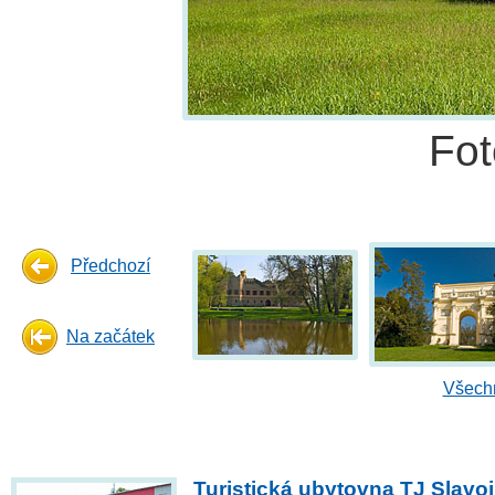
Fo
Předchozí
Na začátek
Všechn
Turistická ubytovna TJ Slavoj