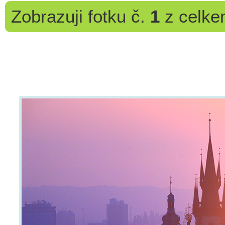
Zobrazuji
fotku č.
1
z celk