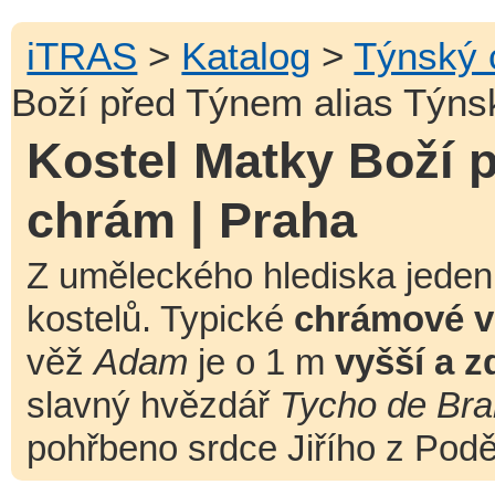
iTRAS
>
Katalog
>
Týnský
Boží před Týnem alias Týns
Kostel Matky Boží 
chrám | Praha
Z uměleckého hlediska jede
kostelů. Typické
chrámové v
věž
Adam
je o 1 m
vyšší a z
slavný hvězdář
Tycho de Bra
pohřbeno srdce Jiřího z Pod