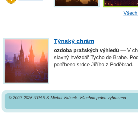
Všechn
Týnský chrám
ozdoba pražských výhledů
— V ch
slavný hvězdář Tycho de Brahe. Pod
pohřbeno srdce Jiřího z Poděbrad.
© 2009–2026 iTRAS & Michal Vitásek. Všechna práva vyhrazena.