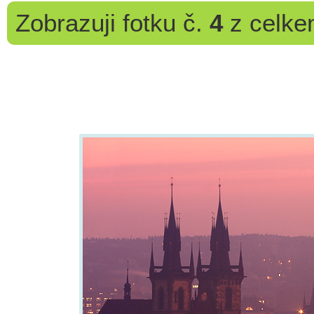
Zobrazuji
fotku č.
4
z celk