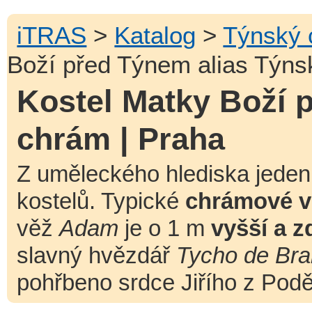
iTRAS
>
Katalog
>
Týnský
Boží před Týnem alias Týns
Kostel Matky Boží 
chrám | Praha
Z uměleckého hlediska jede
kostelů. Typické
chrámové v
věž
Adam
je o 1 m
vyšší a z
slavný hvězdář
Tycho de Bra
pohřbeno srdce Jiřího z Pod