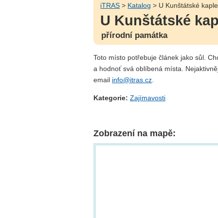
iTRAS
>
Katalog
> U Kunštátské kapl
U Kunštátské kap
přírodní památka
Toto místo potřebuje článek jako sůl. C
a hodnoť svá oblíbená místa. Nejaktivně
email
info@itras.cz
.
Kategorie:
Zajímavosti
Zobrazení na mapě: