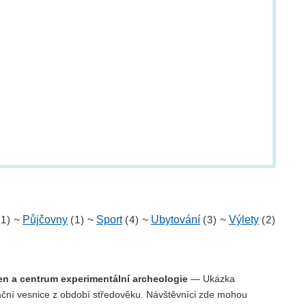
(1)
~
Půjčovny
(1)
~
Sport
(4)
~
Ubytování
(3)
~
Výlety
(2)
n a centrum experimentální archeologie
— Ukázka
ační vesnice z období středověku. Návštěvníci zde mohou