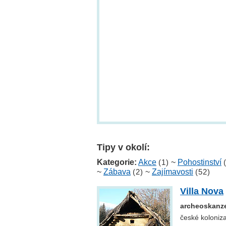
Tipy v okolí:
Kategorie:
Akce
(1)
~
Pohostinství
~
Zábava
(2)
~
Zajímavosti
(52)
Villa Nova
archeoskanze
české koloniz