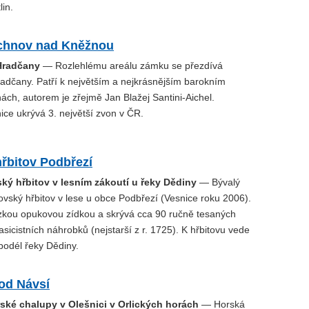
lin.
chnov nad Kněžnou
Hradčany
— Rozlehlému areálu zámku se přezdívá
adčany. Patří k největším a nejkrásnějším barokním
ch, autorem je zřejmě Jan Blažej Santini-Aichel.
ce ukrývá 3. největší zvon v ČR.
řbitov Podbřezí
ský hřbitov v lesním zákoutí u řeky Dědiny
— Bývalý
vský hřbitov v lese u obce Podbřezí (Vesnice roku 2006).
zkou opukovou zídkou a skrývá cca 90 ručně tesaných
asicistních náhrobků (nejstarší z r. 1725). K hřbitovu vede
podél řeky Dědiny.
od Návsí
ské chalupy v Olešnici v Orlických horách
— Horská