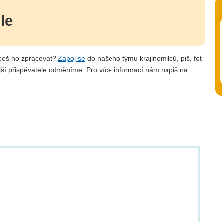
e
le
hceš ho zpracovat?
Zapoj se
do našeho týmu krajinomilců, piš, foť
jší přispěvatele odměníme. Pro více informací nám napiš na