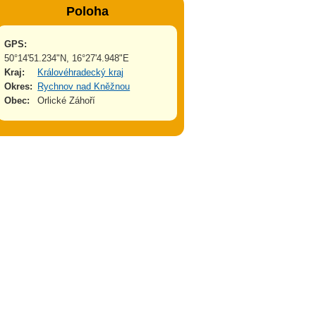
Poloha
GPS:
50°14'51.234"N, 16°27'4.948"E
Kraj:
Královéhradecký kraj
Okres:
Rychnov nad Kněžnou
Obec:
Orlické Záhoří