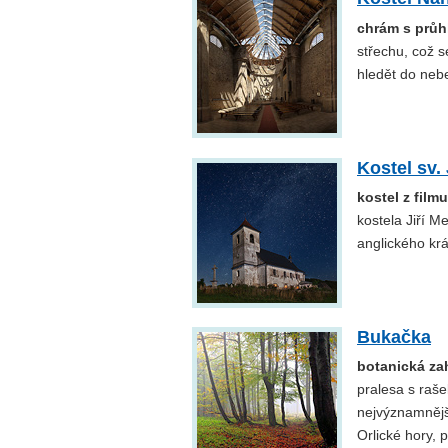
chrám s prů
střechu, což s
hledět do neb
Kostel sv
kostel z film
kostela Jiří M
anglického krá
Bukačka
botanická za
pralesa s raše
nejvýznamnějš
Orlické hory, 