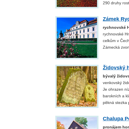
290 druhy rost
Zámek Ry
rychnovské 
rychnovské Hr
celkům v Čechá
Zámecká zvoni
Židovský h
bývalý židov
venkovský žido
Je ohrazen ní
barokních a kl
pěkná stezka 
Chalupa P
pronájem hor