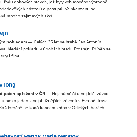
ou řadu dobových staveb, jež byly vybudovány výhradně
 středověkých nástrojů a postupů. Ve skanzenu se
ná mnoho zajímavých akcí.
ejn
ým pokladem
— Celých 35 let se hrabě Jan Antonín
al hledání pokladu v útrobách hradu Potštejn. Příběh se
tury i filmu.
v long
od psích spřežení v ČR
— Nejznámější a nejdelší závod
 u nás a jeden z nejobtížnějších závodů v Evropě; trasa
Každoročně se koná koncem ledna v Orlických horách.
nebevzetí Panny Marie Neratov