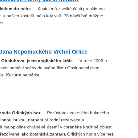
hledem do nebe
— Kostel má z velké části prosklenou
e u našich kostelů málo kdy vidí. Při návštěvě můžete
es.
. Jana Nepomuckého Vrchní Orlice
u Obsluhoval jsem anglického krále
— V roce 2006 u
enzel natáčel scény do svého filmu Obsluhoval jsem
le. Kulturní památka.
hrada Orlických hor
— Pozůstatek zakrslého bukového
linnou loukou, národní přírodní rezervace a
í maloplošné chráněné území v chráněné krajinné oblasti
přezdívané jako botanická zahrada Orlických hor s více než