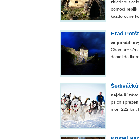
zhlédnout cel
pomocí replik
každoročně ko
Hrad Potšt
za pohádkov
Chamaré věnov
dostal do litera
Šediváčků
nejdelší záv
psích spřežení
měří 222 km. 
Kostel Na