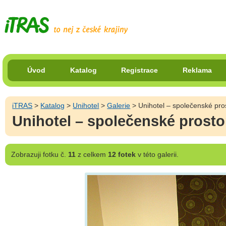
Úvod
Katalog
Registrace
Reklama
iTRAS
>
Katalog
>
Unihotel
>
Galerie
> Unihotel – společenské pros
Unihotel – společenské prosto
Zobrazuji
fotku č.
11
z celkem
12 fotek
v této galerii.