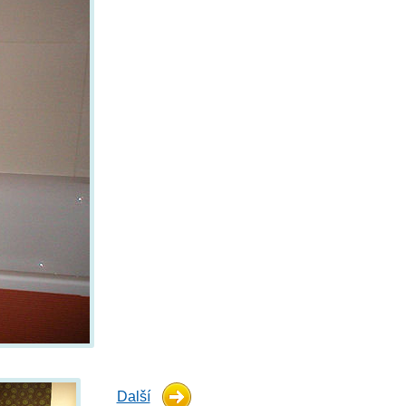
Další