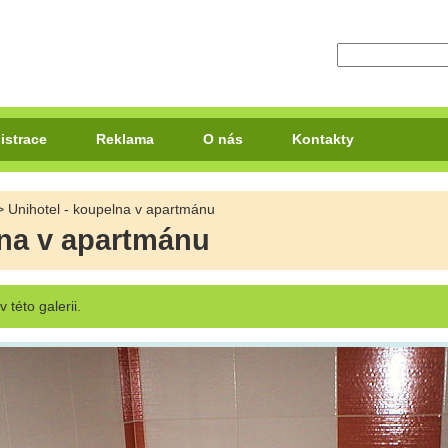
istrace
Reklama
O nás
Kontakty
 Unihotel - koupelna v apartmánu
lna v apartmánu
v této galerii.