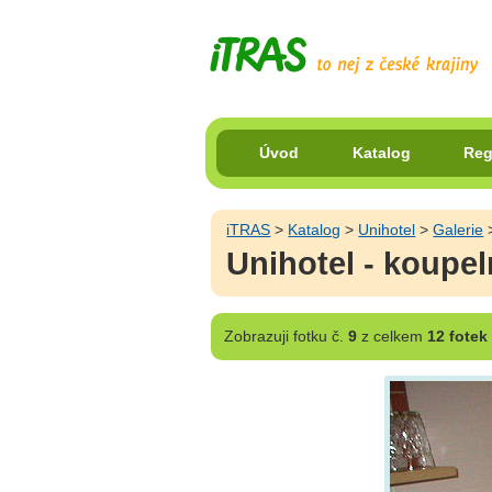
Úvod
Katalog
Reg
iTRAS
>
Katalog
>
Unihotel
>
Galerie
>
Unihotel - koupe
Zobrazuji
fotku č.
9
z celkem
12 fotek