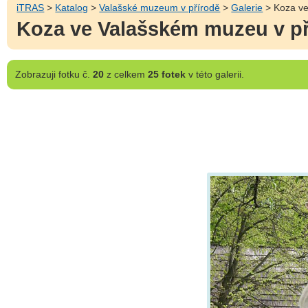
iTRAS
>
Katalog
>
Valašské muzeum v přírodě
>
Galerie
> Koza ve
Koza ve Valašském muzeu v př
Zobrazuji
fotku č.
20
z celkem
25 fotek
v této galerii.