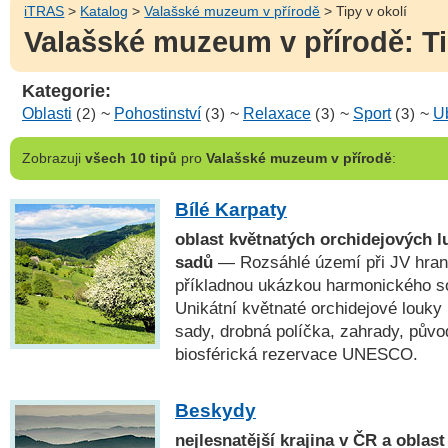
iTRAS
>
Katalog
>
Valašské muzeum v přírodě
> Tipy v okolí
Valašské muzeum v přírodě: Ti
Kategorie:
Oblasti
(2)
~
Pohostinství
(3)
~
Relaxace
(3)
~
Sport
(3)
~
U
Zobrazuji
všech 10 tipů
pro
Valašské muzeum v přírodě
:
Bílé Karpaty
oblast květnatých orchidejových l
sadů
— Rozsáhlé území při JV hrani
příkladnou ukázkou harmonického sou
Unikátní květnaté orchidejové louky
sady, drobná políčka, zahrady, pův
biosférická rezervace UNESCO.
Beskydy
nejlesnatější krajina v ČR a oblas