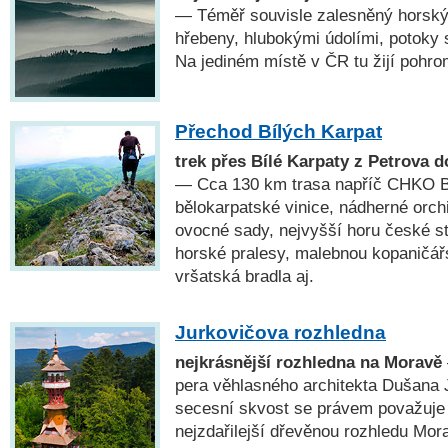
— Téměř souvisle zalesněný horský
hřebeny, hlubokými údolími, potoky
Na jediném místě v ČR tu žijí pohro
Přechod Bílých Karpat
trek přes Bílé Karpaty z Petrova 
— Cca 130 km trasa napříč CHKO Bí
bělokarpatské vinice, nádherné orchi
ovocné sady, nejvyšší horu české st
horské pralesy, malebnou kopaničář
vršatská bradla aj.
Jurkovičova rozhledna
nejkrásnější rozhledna na Moravě
pera věhlasného architekta Dušana J
secesní skvost se právem považuje 
nejzdařilejší dřevěnou rozhledu Mor