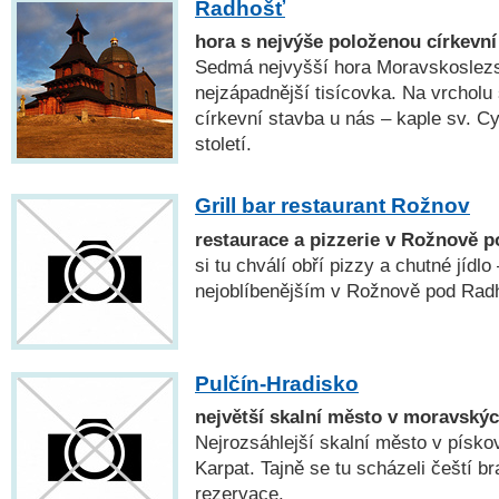
Radhošť
hora s nejvýše položenou církevn
Sedmá nejvyšší hora Moravskoslezs
nejzápadnější tisícovka. Na vrcholu 
církevní stavba u nás – kaple sv. Cy
století.
Grill bar restaurant Rožnov
restaurace a pizzerie v Rožnově
si tu chválí obří pizzy a chutné jídlo
nejoblíbenějším v Rožnově pod Rad
Pulčín-Hradisko
největší skalní město v moravský
Nejrozsáhlejší skalní město v písko
Karpat. Tajně se tu scházeli čeští br
rezervace.