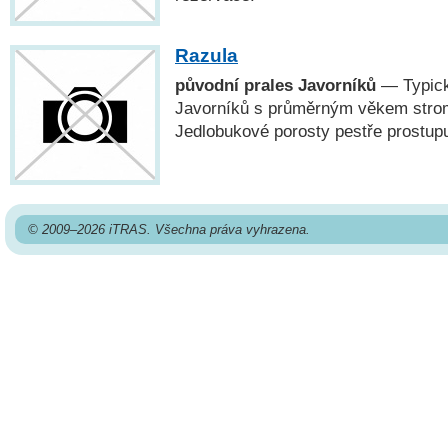
Razula
původní prales Javorníků
— Typick
Javorníků s průměrným věkem strom
Jedlobukové porosty pestře prostupu
© 2009–2026 iTRAS. Všechna práva vyhrazena.