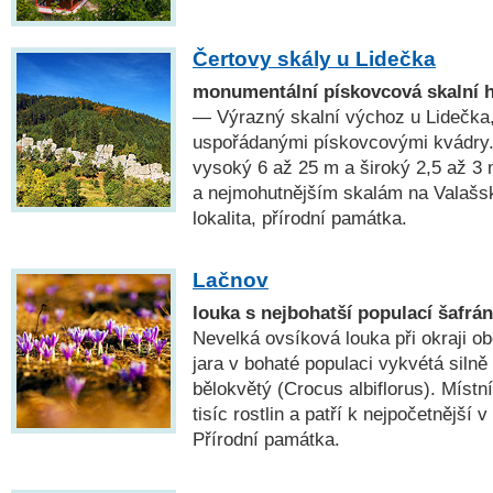
Čertovy skály u Lidečka
monumentální pískovcová skalní 
— Výrazný skalní výchoz u Lidečka,
uspořádanými pískovcovými kvádry.
vysoký 6 až 25 m a široký 2,5 až 3 
a nejmohutnějším skalám na Valašs
lokalita, přírodní památka.
Lačnov
louka s nejbohatší populací šafrá
Nevelká ovsíková louka při okraji o
jara v bohaté populaci vykvétá silně
bělokvětý (Crocus albiflorus). Místn
tisíc rostlin a patří k nejpočetnější 
Přírodní památka.