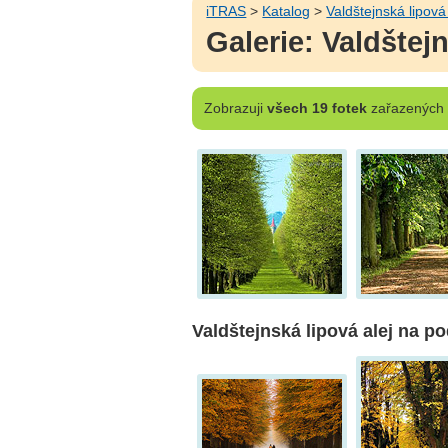
iTRAS
>
Katalog
>
Valdštejnská lipová
Galerie: Valdštejn
Zobrazuji
všech 19 fotek
zařazených d
Valdštejnská lipová alej na p