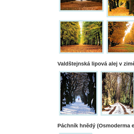
Valdštejnská lipová alej v zim
Páchník hnědý (Osmoderma e