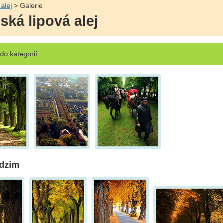
 alej
> Galerie
ská lipová alej
o kategorií.
odzim