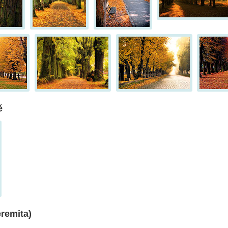
ě
remita)