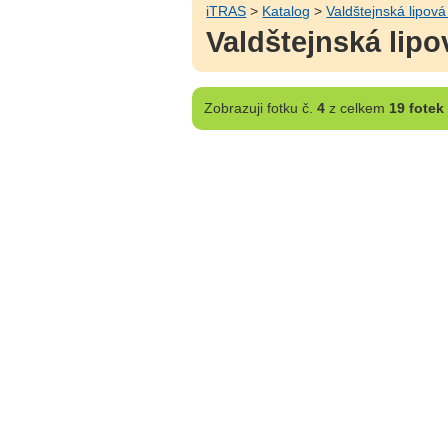
iTRAS
>
Katalog
>
Valdštejnská lipová
Valdštejnská lipov
Zobrazuji
fotku č.
4
z celkem
19 fotek