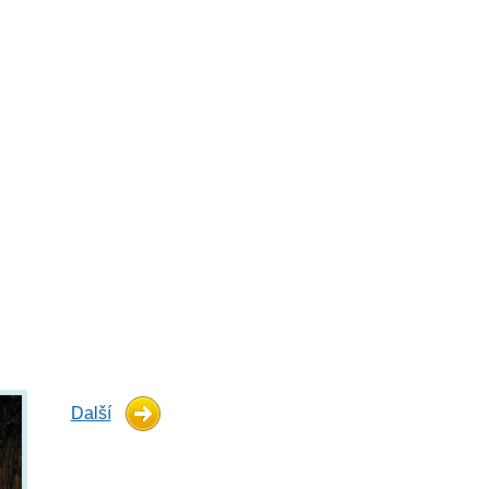
Další