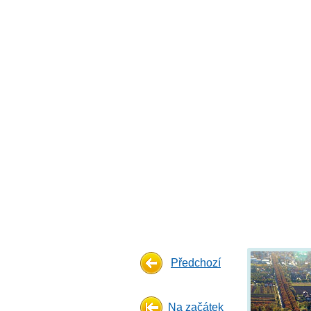
Předchozí
Na začátek