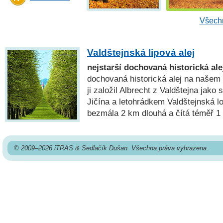
Všechn
Valdštejnská lipová alej
nejstarší dochovaná historická ale
dochovaná historická alej na našem
ji založil Albrecht z Valdštejna jako
Jičína a letohrádkem Valdštejnská lo
bezmála 2 km dlouhá a čítá téměř 1
© 2009–2026 iTRAS & Sedlačík Dušan. Všechna práva vyhrazena.